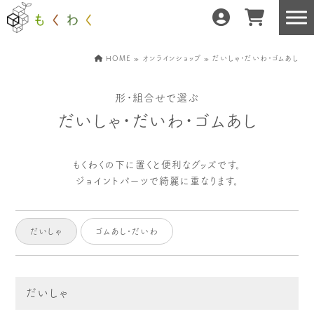
HOME
»
オンラインショップ
» だいしゃ・だいわ・ゴムあし
形・組合せで選ぶ
もくわくだけの特徴
地域の職人の手仕事で
だいしゃ・だいわ・ゴムあし
どんな暮らしにもフィット
森と暮らしを環る
運営会社紹介／もくわくへの想い
もくわくの下に置くと便利なグッズです。
ジョイントパーツで綺麗に重なります。
産地・製造所紹介
樹種紹介
だいしゃ
ゴムあし・だいわ
産地との相性診断
だいしゃ
お知らせ
もくわくの使い方&選び方