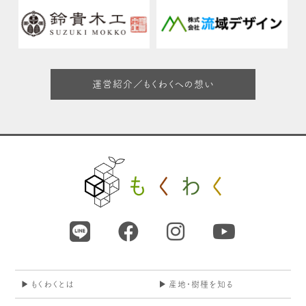
運営紹介／もくわくへの想い
もくわくとは
産地・樹種を知る