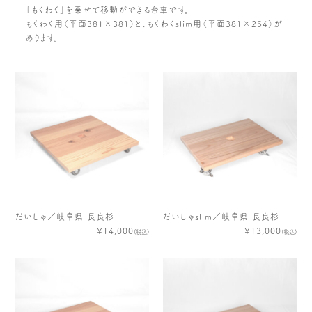
木や森のこと
もくわく的 わくわく暮らし
「もくわく」を乗せて移動ができる台車です。
もくわく用（平面381×381）と、もくわくslim用（平面381×254）が
もくわく開発ストーリー
もくわく産地だより
あります。
出店情報！
メディア掲載＆プレスリリース
全て見る
だいしゃ／岐阜県 長良杉
だいしゃslim／岐阜県 長良杉
¥14,000
¥13,000
(税込)
(税込)