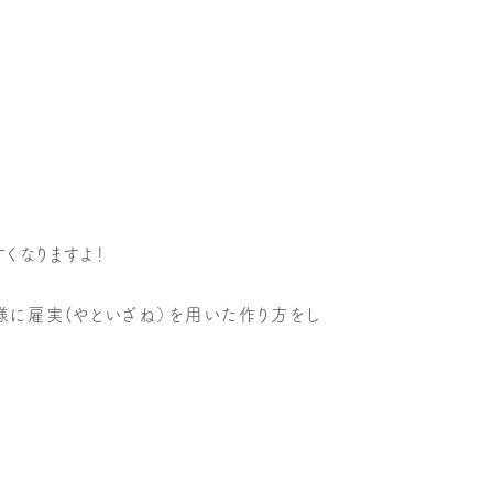
くなりますよ！
様に雇実(やといざね）を用いた作り方をし