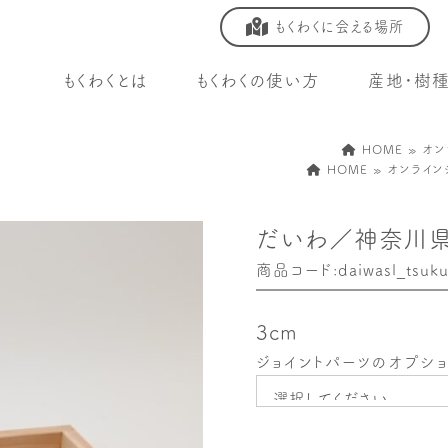
もくわくに会える場所
もくわくとは
もくわくの使い方
産地・樹
HOME
»
オン
HOME
»
オンライン
だいわ／神奈川県
商品コード:daiwasl_tsukui
3cm
ジョイントパーツのオプシ