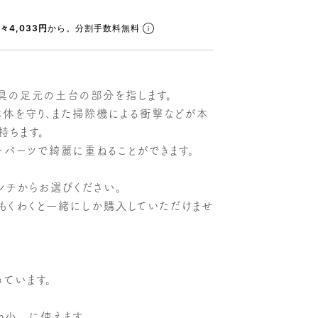
々4,033円
から。分割手数料無料
具の足元の土台の部分を指します。
体を守り、また掃除機による衝撃などが本
持ちます。
トパーツで綺麗に重ねることができます。
センチからお選びください。
もくわくと一緒にしか購入していただけませ
ています。
lim小 に使えます。