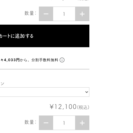
数量：
々4,033円
から。分割手数料無料
ョン
¥12,100
(税込)
数量：