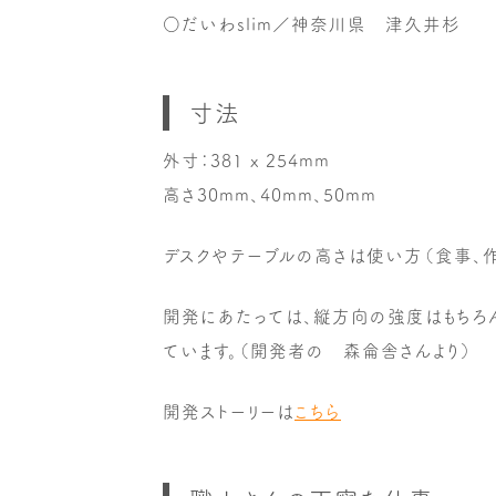
○だいわslim／神奈川県 津久井杉
寸法
外寸：381 x 254mm
高さ30mm、40mm、50mm
デスクやテーブルの高さは使い方（食事、作
開発にあたっては、縦方向の強度はもちろ
ています。（開発者の 森侖舎さんより）
開発ストーリーは
こちら