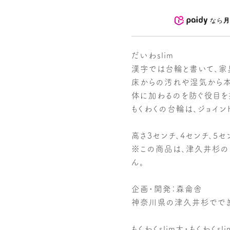
なら
月
だいわslim
漢字では台輪と書いて、家
床からの汚れや湿気から本
体に加わるのを防ぐ役目を
もくわくの台輪は、ジョイン
高さ3センチ、4センチ、5
※この商品は、津久井杉の
ん。
企画・開発：森侖舎
神奈川県の津久井杉ででき
もくわくslim大・もくわくs