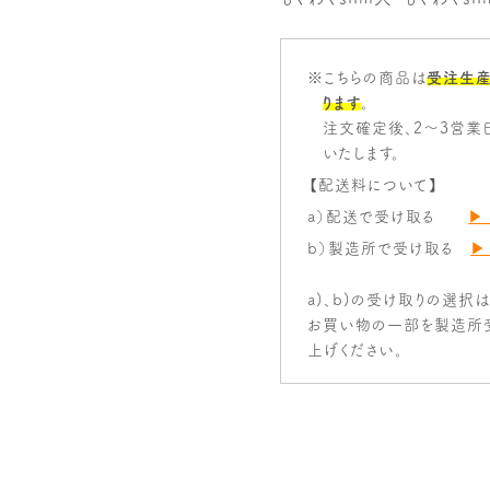
※こちらの商品は
受注生産
ります
。
注文確定後、2～3営業
いたします。
【配送料について】
a）配送で受け取る
▶
b）製造所で受け取る
▶
a)、b)の受け取りの選択
お買い物の一部を製造所
上げください。