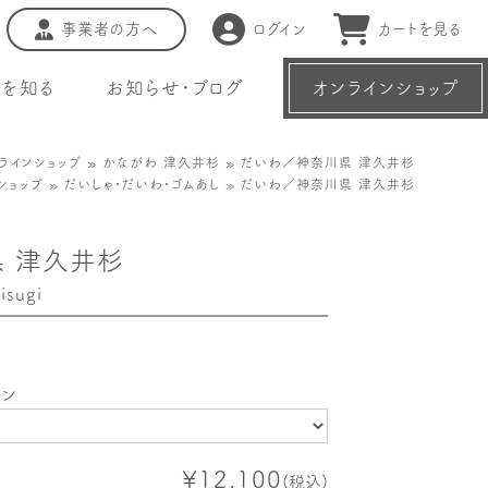
事業者の方へ
ログイン
カートを見る
種を知る
お知らせ・ブログ
オンラインショップ
ラインショップ
»
かながわ 津久井杉
» だいわ／神奈川県 津久井杉
ショップ
»
だいしゃ・だいわ・ゴムあし
» だいわ／神奈川県 津久井杉
 津久井杉
sugi
ョン
¥12,100
(税込)