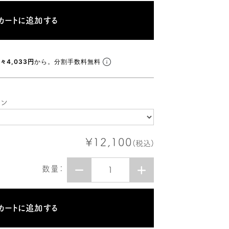
々4,033円
から。分割手数料無料
ョン
¥12,100
(税込)
数量：