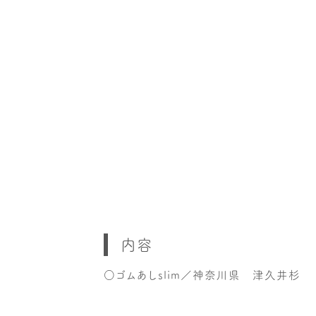
内容
○ゴムあしslim／神奈川県 津久井杉