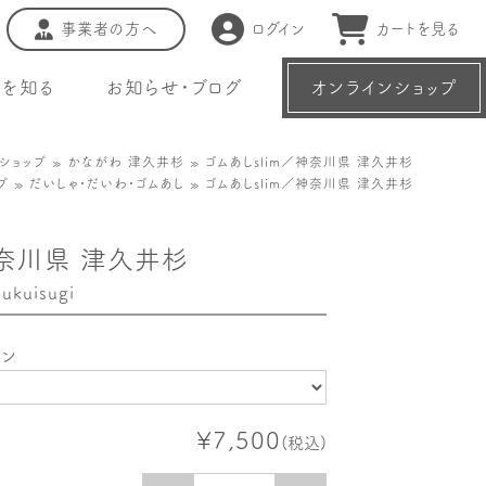
事業者の方へ
ログイン
カートを見る
種を知る
お知らせ・ブログ
オンラインショップ
ショップ
»
かながわ 津久井杉
» ゴムあしslim／神奈川県 津久井杉
プ
»
だいしゃ・だいわ・ゴムあし
» ゴムあしslim／神奈川県 津久井杉
神奈川県 津久井杉
ukuisugi
ョン
¥7,500
(税込)