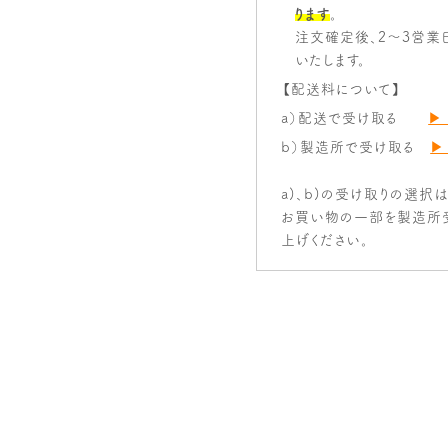
ります
。
注文確定後、2～3営業
いたします。
【配送料について】
a）配送で受け取る
▶
b）製造所で受け取る
▶
a)、b)の受け取りの選択
お買い物の一部を製造所
上げください。