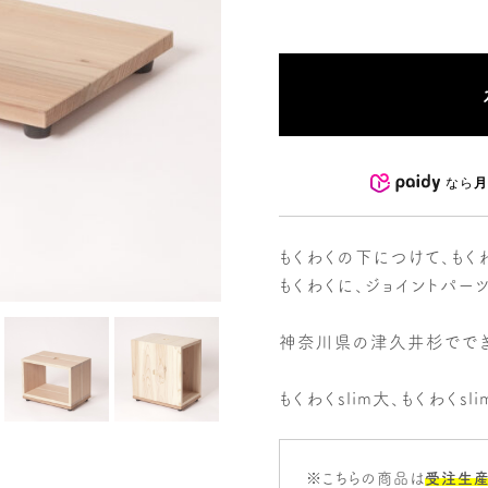
なら
月
もくわくの下につけて、もく
もくわくに、ジョイントパー
神奈川県の津久井杉ででき
もくわくslim大、もくわくs
※こちらの商品は
受注生産