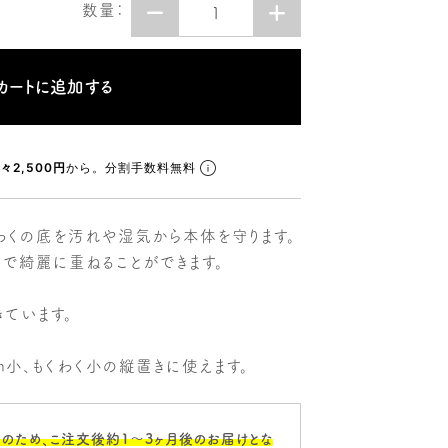
数量：
々2,500円
から。分割手数料無料
わくの底を汚れや湿気から本体を守ります。
ツで綺麗に重ねることができます。
ています。
lim小、もくわく小の縦置きに使えます。
のため、こ注文後約1〜3ヶ月後のお届けとな