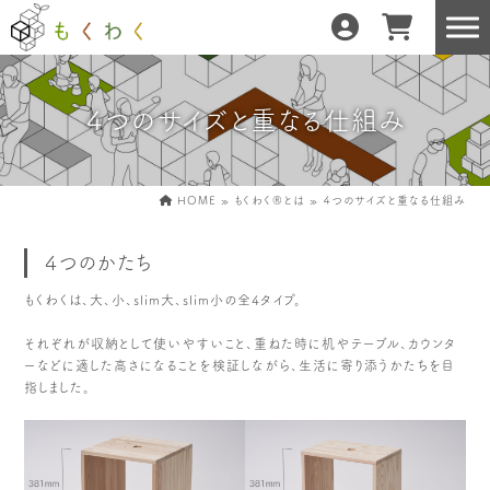
４つのサイズと重なる仕組み
もくわくだけの特徴
地域の職人の手仕事で
どんな暮らしにもフィット
森と暮らしを環る
HOME
»
もくわく®︎とは
»
４つのサイズと重なる仕組み
運営会社紹介／もくわくへの想い
４つのかたち
もくわくは、大、小、slim大、slim小の全4タイプ。
それぞれが収納として使いやすいこと、重ねた時に机やテーブル、カウンタ
産地・製造所紹介
樹種紹介
ーなどに適した高さになることを検証しながら、生活に寄り添うかたちを目
産地との相性診断
指しました。
お知らせ
もくわくの使い方&選び方