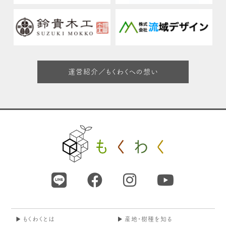
運営紹介／もくわくへの想い
もくわくとは
産地・樹種を知る