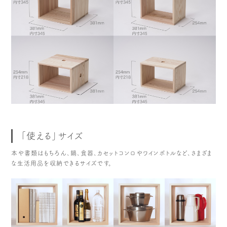
木や森のこと
もくわく的 わくわく暮らし
もくわく開発ストーリー
もくわく産地だより
出店情報！
メディア掲載＆プレスリリース
全て見る
「使える」サイズ
本や書類はもちろん、鍋、食器、カセットコンロやワインボトルなど、さまざま
な生活用品を収納できるサイズです。