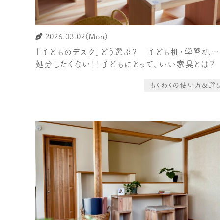
2026.03.02(Mon)
「子どものデスク」どう選ぶ？ 子ども机・学習机…
処分したくない！！子どもにとって、いい家具とは？
もくわくの使い方&選