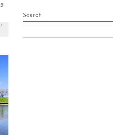
造
Search
/