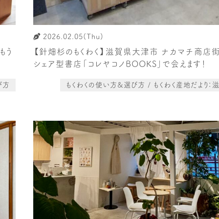
2026.02.05(Thu)
もう
【針畑杉のもくわく】滋賀県大津市 ナカマチ商店
シェア型書店「コレヤコノBOOKS」で会えます！
び方
もくわくの使い方&選び方 / もくわく産地だより：