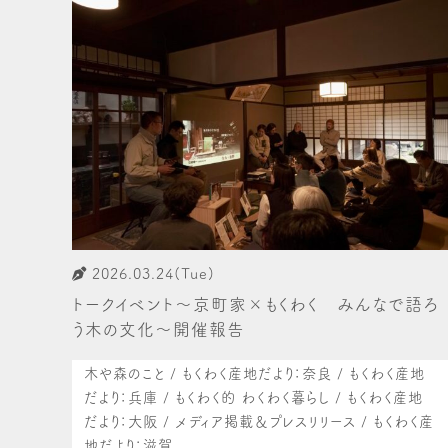
2026.03.24(Tue)
トークイベント〜京町家×もくわく みんなで語ろ
う木の文化〜開催報告
木や森のこと / もくわく産地だより：奈良 / もくわく産地
だより：兵庫 / もくわく的 わくわく暮らし / もくわく産地
だより：大阪 / メディア掲載＆プレスリリース / もくわく産
地だより：滋賀