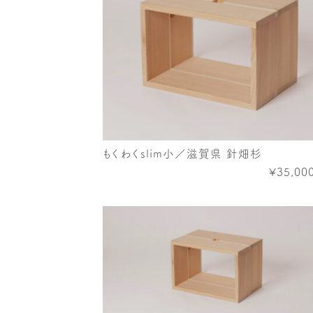
もくわくslim小／滋賀県 針畑杉
¥35,00