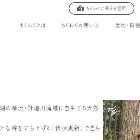
もくわくに会える場所
もくわくとは
もくわくの使い方
産地・樹
琶湖の源流・針畑川流域に自生する天然
たな幹を立ち上げる「伏状更新」で自ら