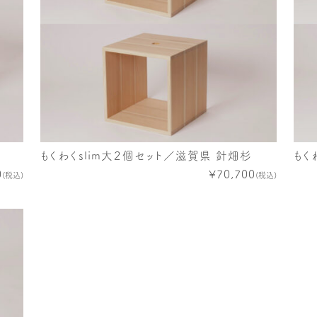
もくわくslim大２個セット／滋賀県 針畑杉
もく
0
¥70,700
(税込)
(税込)