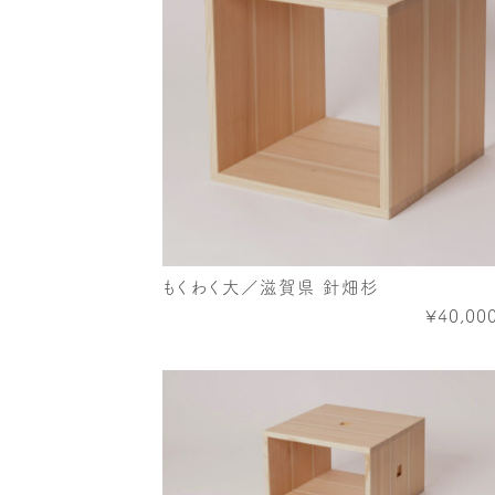
もくわく大／滋賀県 針畑杉
¥40,00