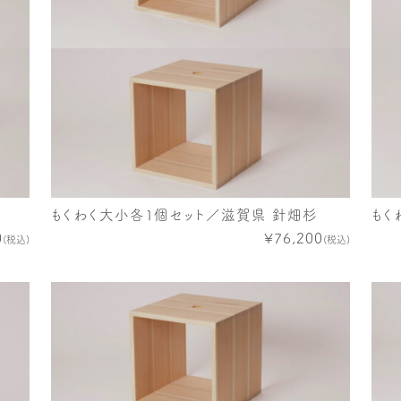
もくわく大小各１個セット／滋賀県 針畑杉
もく
0
¥76,200
(税込)
(税込)