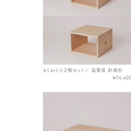
もくわく小２個セット／ 滋賀県 針畑杉
¥74,40