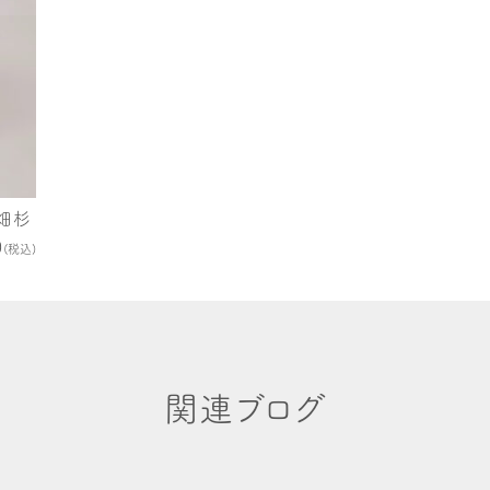
針畑杉
0
(税込)
関連ブログ