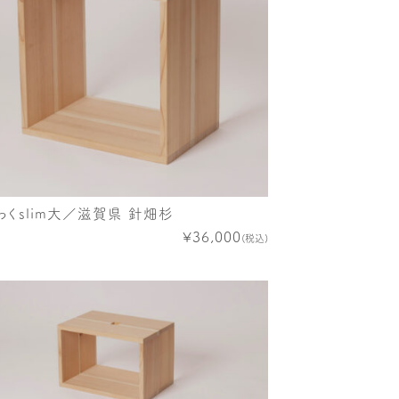
わくslim大／滋賀県 針畑杉
¥36,000
(税込)