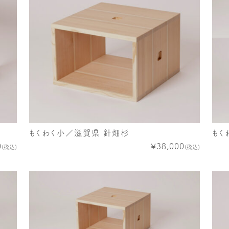
もくわく小／滋賀県 針畑杉
もく
0
¥38,000
(税込)
(税込)