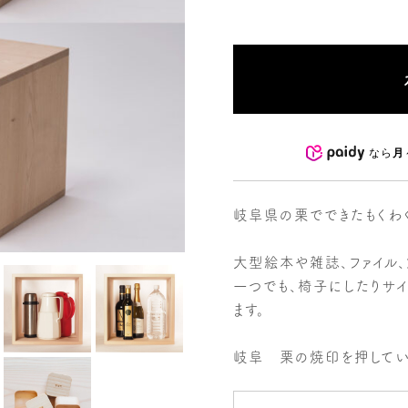
なら
月
岐阜県の栗でできたもくわ
大型絵本や雑誌、ファイル
一つでも、椅子にしたりサ
ます。
岐阜 栗の焼印を押してい