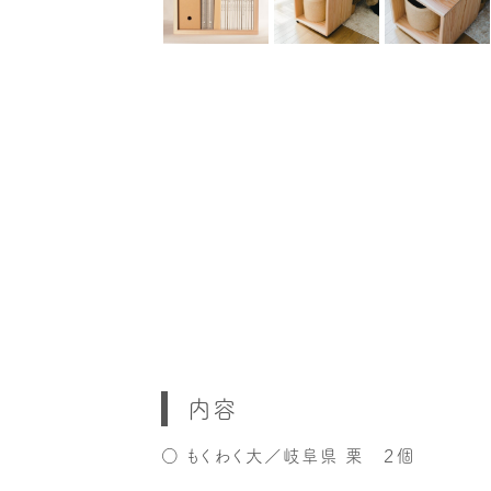
内容
○ もくわく大／岐阜県 栗 ２個