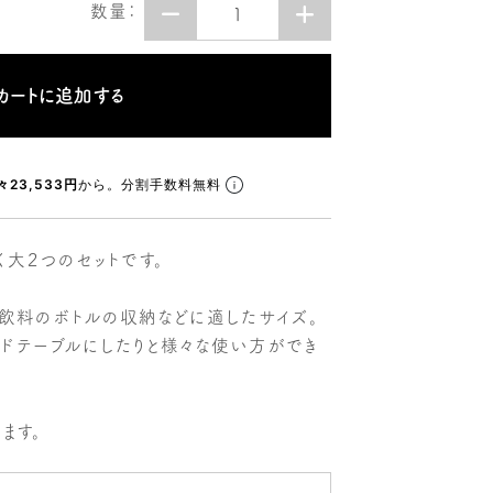
数量：
々23,533円
から。分割手数料無料
く大２つのセットです。
、飲料のボトルの収納などに適したサイズ。
イドテーブルにしたりと様々な使い方ができ
ます。