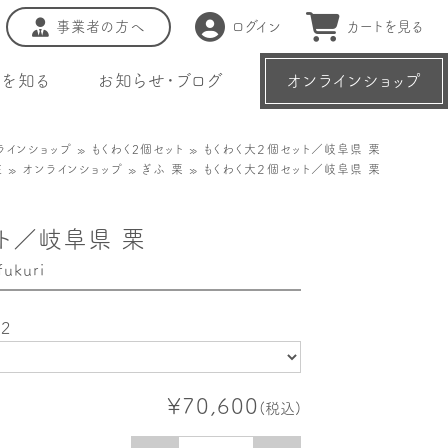
事業者の方へ
ログイン
カートを見る
種を知る
お知らせ・ブログ
オンラインショップ
ラインショップ
»
もくわく2個セット
» もくわく大２個セット／岐阜県 栗
E
»
オンラインショップ
»
ぎふ 栗
» もくわく大２個セット／岐阜県 栗
ト／岐阜県 栗
ukuri
２
¥70,600
(税込)