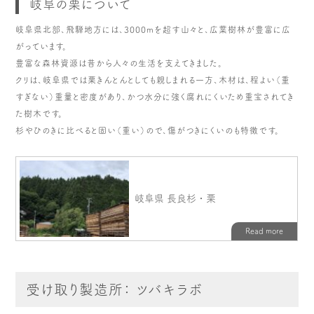
岐阜の栗について
岐阜県北部、飛騨地方には、3000mを超す山々と、広葉樹林が豊富に広
がっています。
豊富な森林資源は昔から人々の生活を支えてきました。
クリは、岐阜県では栗きんとんとしても親しまれる一方、木材は、程よい（重
すぎない）重量と密度があり、かつ水分に強く腐れにくいため重宝されてき
た樹木です。
杉やひのきに比べると固い（重い）ので、傷がつきにくいのも特徴です。
受け取り製造所： ツバキラボ