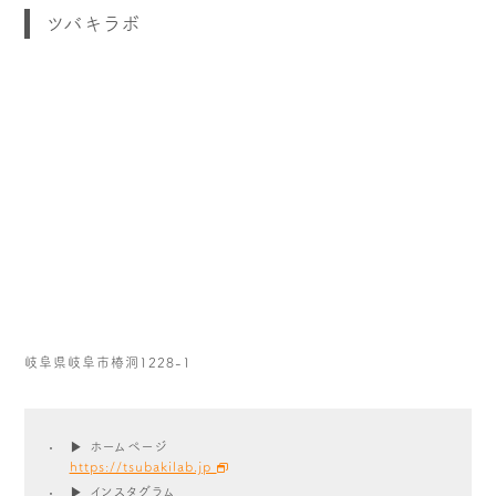
ツバキラボ
岐阜県岐阜市椿洞1228-1
▶ ホームページ
https://tsubakilab.jp
▶ インスタグラム