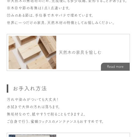
※天然木の無垢材のため、完成後にも多少収縮、変形することがあります。
※木目や節の有無は1点1点違います。
凹みのある節は、手仕事で木やパテで埋めています。
世界に一つだけの家具、天然木材の特徴としてお愉しみください。
お手入れ方法
汚れや染みがついても大丈夫！
水拭きで大体の汚れは落ちます。
無垢材なので、紙やすりで削ることもできますよ。
ご自身で行う、蜜蝋ワックスのメンテナンスもおすすめです。