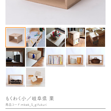
木や森のこと
もくわく的 わくわく暮らし
もくわく開発ストーリー
もくわく産地だより
出店情報！
メディア掲載＆プレスリリース
全て見る
もくわく小／岐阜県 栗
商品コード:mkwk_S_gifukuri