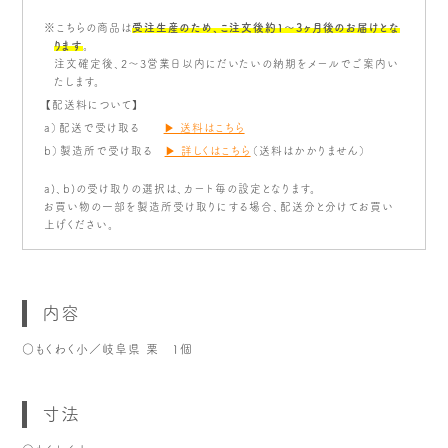
※こちらの商品は
受注生産のため、こ注文後約1〜3ヶ月後のお届けとな
ります
。
注文確定後、2～3営業日以内にだいたいの納期をメールでご案内い
たします。
【配送料について】
a）配送で受け取る
▶ 送料はこちら
b）製造所で受け取る
▶ 詳しくはこちら
（送料はかかりません）
a)、b)の受け取りの選択は、カート毎の設定となります。
お買い物の一部を製造所受け取りにする場合、配送分と分けてお買い
上げください。
内容
○もくわく小／岐阜県 栗 1個
寸法