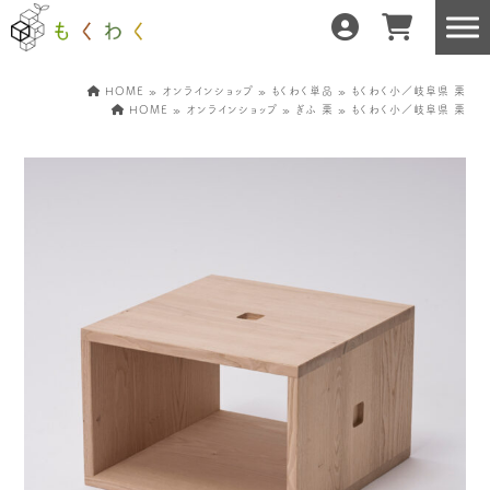
HOME
»
オンラインショップ
»
もくわく単品
» もくわく小／岐阜県 栗
HOME
»
オンラインショップ
»
ぎふ 栗
» もくわく小／岐阜県 栗
もくわくだけの特徴
地域の職人の手仕事で
どんな暮らしにもフィット
森と暮らしを環る
運営会社紹介／もくわくへの想い
産地・製造所紹介
樹種紹介
産地との相性診断
お知らせ
もくわくの使い方&選び方