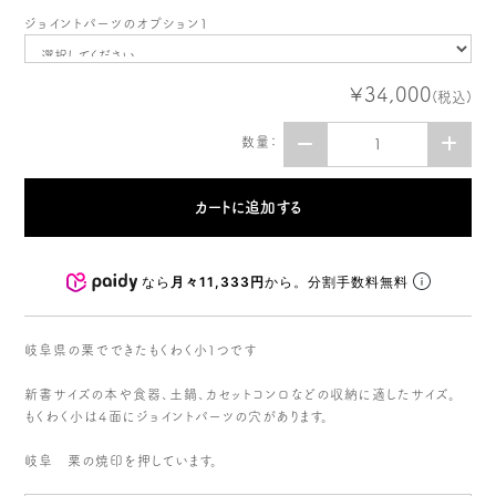
ジョイントパーツのオプション１
¥34,000
(税込)
数量：
なら
月々11,333円
から。分割手数料無料
岐阜県の栗でできたもくわく小１つです
新書サイズの本や食器、土鍋、カセットコンロなどの収納に適したサイズ。
もくわく小は４面にジョイントパーツの穴があります。
岐阜 栗の焼印を押しています。