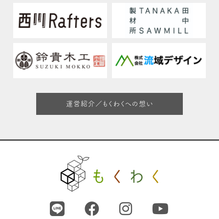
運営紹介／もくわくへの想い