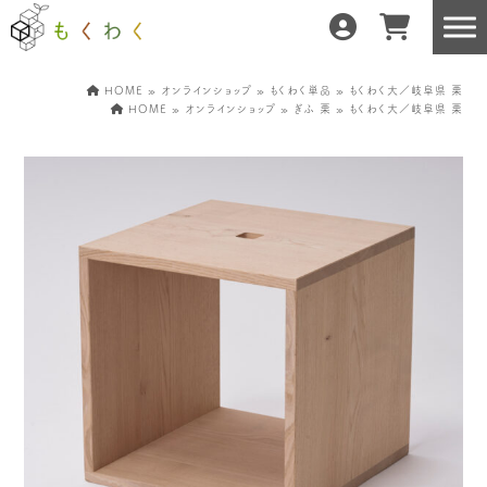
HOME
»
オンラインショップ
»
もくわく単品
» もくわく大／岐阜県 栗
HOME
»
オンラインショップ
»
ぎふ 栗
» もくわく大／岐阜県 栗
もくわくだけの特徴
地域の職人の手仕事で
どんな暮らしにもフィット
森と暮らしを環る
運営会社紹介／もくわくへの想い
産地・製造所紹介
樹種紹介
産地との相性診断
お知らせ
もくわくの使い方&選び方