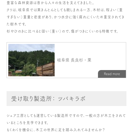
豊富な森林資源は昔から人々の生活を支えてきました。
クリは、岐阜県では栗きんとんとしても親しまれる一方、木材は、程よい（重
すぎない）重量と密度があり、かつ水分に強く腐れにくいため重宝されてき
た樹木です。
杉やひのきに比べると固い（重い）ので、傷がつきにくいのも特徴です。
受け取り製造所： ツバキラボ
シェア工房としても運営している製造所ですので、一般の方が木工をされて
いるところを見学できます。
もくわくを機会に、木工の世界に足を踏み入れてみませんか？