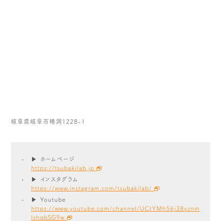
岐阜県岐阜市椿洞1228-1
▶ ホームページ
https://tsubakilab.jp
▶ インスタグラム
https://www.instagram.com/tsubakilab/
▶ Youtube
https://www.youtube.com/channel/UCtYMh56j38yznm
IshqbSG9w