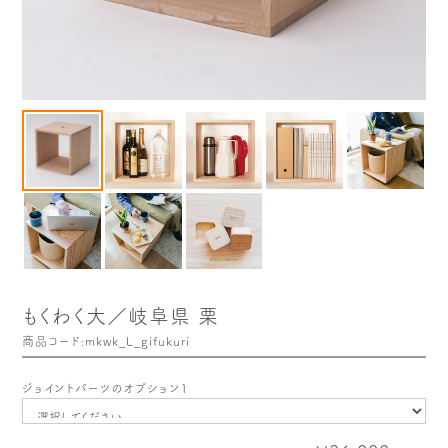
木や森のこと
もくわく的 わくわく暮らし
もくわく開発ストーリー
もくわく産地だより
出店情報！
メディア掲載＆プレスリリース
全て見る
もくわく大／岐阜県 栗
商品コード:mkwk_L_gifukuri
ジョイントパーツのオプション１