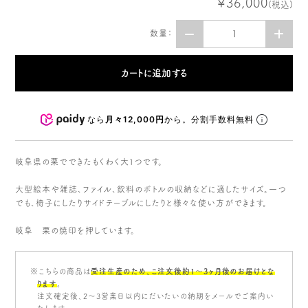
¥36,000
(税込)
数量：
なら
月々12,000円
から。分割手数料無料
岐阜県の栗でできたもくわく大１つです。
大型絵本や雑誌、ファイル、飲料のボトルの収納などに適したサイズ。一つ
でも、椅子にしたりサイドテーブルにしたりと様々な使い方ができます。
岐阜 栗の焼印を押しています。
※こちらの商品は
受注生産のため、こ注文後約1〜3ヶ月後のお届けとな
ります
。
注文確定後、2～3営業日以内にだいたいの納期をメールでご案内い