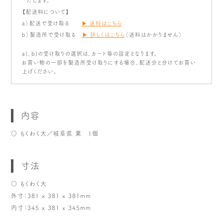
たします。
【配送料について】
a）配送で受け取る
▶ 送料はこちら
b）製造所で受け取る
▶ 詳しくはこちら
（送料はかかりません）
a)、b)の受け取りの選択は、カート毎の設定となります。
お買い物の一部を製造所受け取りにする場合、配送分と分けてお買い
上げください。
内容
○ もくわく大／岐阜県 栗 1個
寸法
○ もくわく大
外寸：381 x 381 x 381mm
内寸：345 x 381 x 345mm