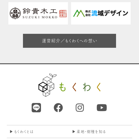
運営紹介／もくわくへの想い
もくわくとは
産地・樹種を知る