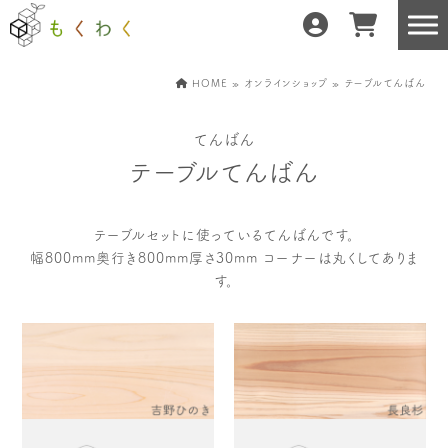
HOME
»
オンラインショップ
» テーブルてんばん
てんばん
もくわくだけの特徴
地域の職人の手仕事で
テーブルてんばん
どんな暮らしにもフィット
森と暮らしを環る
運営会社紹介／もくわくへの想い
テーブルセットに使っているてんばんです。
幅800mm奥行き800mm厚さ30mm コーナーは丸くしてありま
す。
産地・製造所紹介
樹種紹介
産地との相性診断
お知らせ
もくわくの使い方&選び方