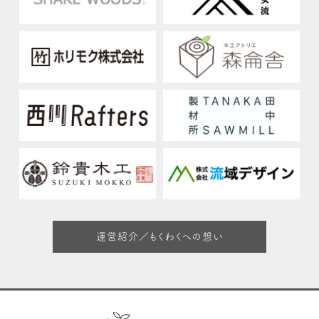
運営紹介／もくわくへの想い