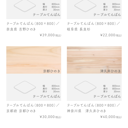
木や森のこと
もくわく的 わくわく暮らし
もくわく開発ストーリー
もくわく産地だより
出店情報！
メディア掲載＆プレスリリース
テーブルてんばん（800×800）／
テーブルてんばん（800×800）／
奈良県 吉野ひのき
岐阜県 長良杉
全て見る
¥39,000
¥22,000
(税込)
(税込)
テーブルてんばん（800×800）／
テーブルてんばん（800×800）／
京都府 京都ひのき
神奈川県 津久井ひのき
¥30,000
¥40,000
(税込)
(税込)