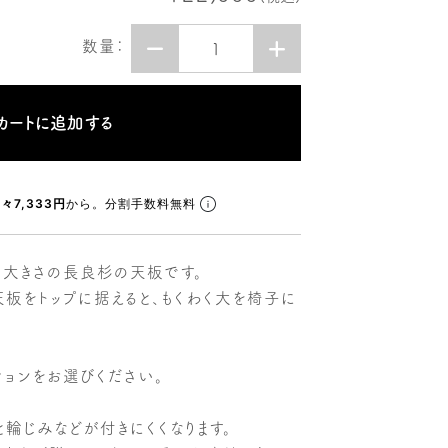
数量：
々7,333円
から。分割手数料無料
る大きさの長良杉の天板です。
天板をトップに据えると、もくわく大を椅子に
ョンをお選びください。
輪じみなどが付きにくくなります。