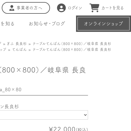
事業者の方へ
ログイン
カートを見る
種を知る
お知らせ・ブログ
オンラインショップ
プ
»
ぎふ 長良杉
» テーブルてんばん（800×800）／岐阜県 長良杉
ップ
»
てんばん
» テーブルてんばん（800×800）／岐阜県 長良杉
800×800）／岐阜県 長良
a_80×80
ョン長良杉
¥22,000
(税込)