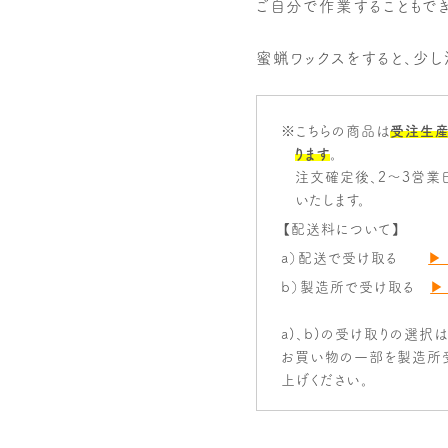
ご自分で作業することもで
蜜蝋ワックスをすると、少
※こちらの商品は
受注生産
ります
。
注文確定後、2～3営業
いたします。
【配送料について】
a）配送で受け取る
▶
b）製造所で受け取る
▶
a)、b)の受け取りの選択
お買い物の一部を製造所
上げください。