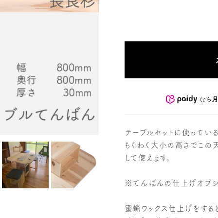
なら
月
テーブルセットに使ってい
もくわく大小の高さでこの
して使えます。
※てんばんの仕上げオプシ
蜜蝋ワックス仕上げをすると