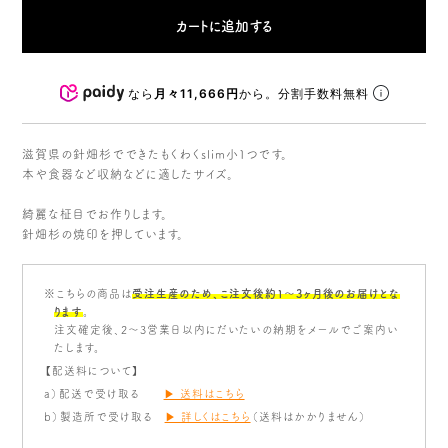
なら
月々11,666円
から。分割手数料無料
滋賀県の針畑杉でできたもくわくslim小１つです。
本や食器など収納などに適したサイズ。
綺麗な柾目でお作りします。
針畑杉の焼印を押しています。
※こちらの商品は
受注生産のため、こ注文後約1〜3ヶ月後のお届けとな
ります
。
注文確定後、2～3営業日以内にだいたいの納期をメールでご案内い
たします。
【配送料について】
a）配送で受け取る
▶ 送料はこちら
b）製造所で受け取る
▶ 詳しくはこちら
（送料はかかりません）