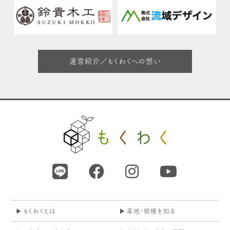
運営紹介／もくわくへの想い
もくわくとは
産地・樹種を知る