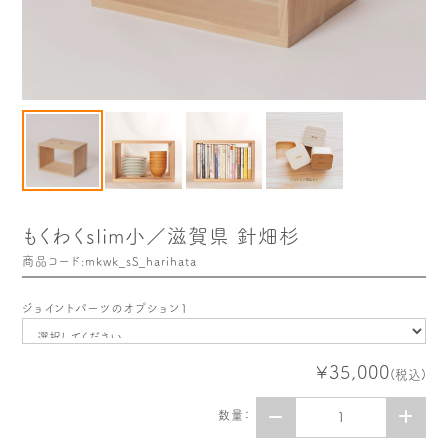
木や森のこと
もくわく的 わくわく暮らし
もくわく開発ストーリー
もくわく産地だより
出店情報！
メディア掲載＆プレスリリース
全て見る
もくわくslim小／滋賀県 針畑杉
商品コード:mkwk_sS_harihata
ジョイントパーツのオプション１
¥35,000
(税込)
数量：