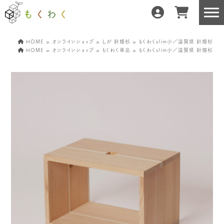
HOME
»
オンラインショップ
»
しが 針畑杉
» もくわくslim小／滋賀県 針畑杉
HOME
»
オンラインショップ
»
もくわく単品
» もくわくslim小／滋賀県 針畑杉
もくわくだけの特徴
地域の職人の手仕事で
どんな暮らしにもフィット
森と暮らしを環る
運営会社紹介／もくわくへの想い
産地・製造所紹介
樹種紹介
産地との相性診断
お知らせ
もくわくの使い方&選び方