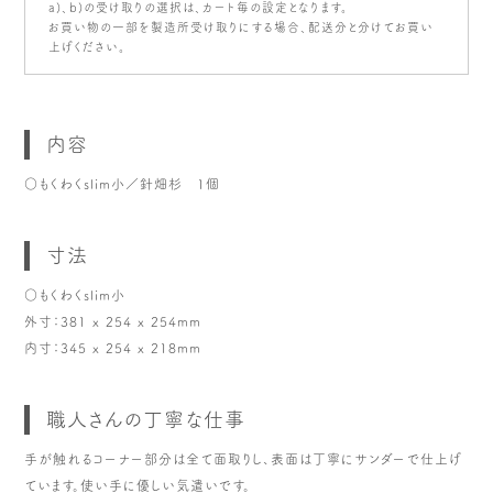
a)、b)の受け取りの選択は、カート毎の設定となります。
お買い物の一部を製造所受け取りにする場合、配送分と分けてお買い
上げください。
内容
○もくわくslim小／針畑杉 1個
寸法
○もくわくslim小
外寸：381 x 254 x 254mm
内寸：345 x 254 x 218mm
職人さんの丁寧な仕事
手が触れるコーナー部分は全て面取りし、表面は丁寧にサンダーで仕上げ
ています。使い手に優しい気遣いです。