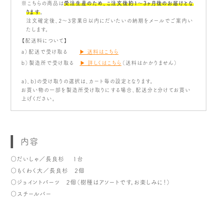
※こちらの商品は
受注生産のため、こ注文後約1〜3ヶ月後のお届けとな
ります
。
注文確定後、2～3営業日以内にだいたいの納期をメールでご案内い
たします。
【配送料について】
a）配送で受け取る
▶ 送料はこちら
b）製造所で受け取る
▶ 詳しくはこちら
（送料はかかりません）
a)、b)の受け取りの選択は、カート毎の設定となります。
お買い物の一部を製造所受け取りにする場合、配送分と分けてお買い
上げください。
内容
○だいしゃ／長良杉 1台
○もくわく大／長良杉 2個
○ジョイントパーツ 2個（樹種はアソートです。お楽しみに！）
○スチールバー