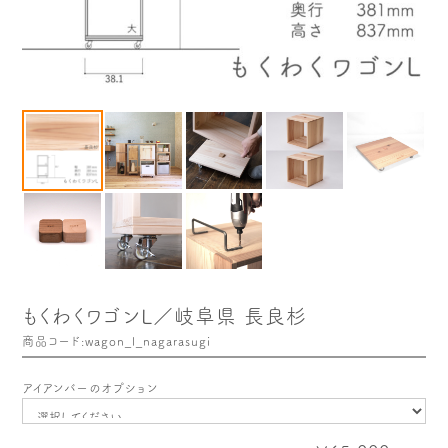
木や森のこと
もくわく的 わくわく暮らし
もくわく開発ストーリー
もくわく産地だより
出店情報！
メディア掲載＆プレスリリース
全て見る
もくわくワゴンL／岐阜県 長良杉
商品コード:wagon_l_nagarasugi
アイアンバーのオプション