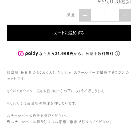
¥65,000
(税込)
数量：
なら
月々21,666円
から。分割手数料無料
岐阜県 長良杉のもくわく大と だいしゃ、スチールバーで構成するワゴンの
セットです。
もくわくカウンター（高さ約90cm）の下にちょうど収まります。
もくわくには長良杉の焼印を押しています。
スチールバーの色をお選びください。
※スチールバーの取り付けはお客様ご自身で行なってください。