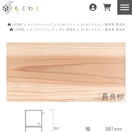
HOME
»
オンラインショップ
»
もくわくワゴン
» もくわくワゴンL／岐阜県 長良杉
HOME
»
オンラインショップ
»
ぎふ 長良杉
» もくわくワゴンL／岐阜県 長良杉
もくわくだけの特徴
地域の職人の手仕事で
どんな暮らしにもフィット
森と暮らしを環る
運営会社紹介／もくわくへの想い
産地・製造所紹介
樹種紹介
産地との相性診断
お知らせ
もくわくの使い方&選び方