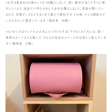
⭐️まずは長良杉の2個セットを１回購入しました。使い勝手が良くてすぐに増
やしたくなり、追加で六甲ひのきと八女杉を購入しました。背面が開いてい
るので、充電グッズなどをまとめて置けて便利です。その他、子ども関係のグ
ッズ入れとして重宝しています。（福井県 M様）
⭐️もくわく小はランドセル入れにピッタリですね！下のもくわく大には、習い
事用のカバンなども置いて、子どもが自分のスペースが出来たと喜んでいま
す！（静岡県 O様）