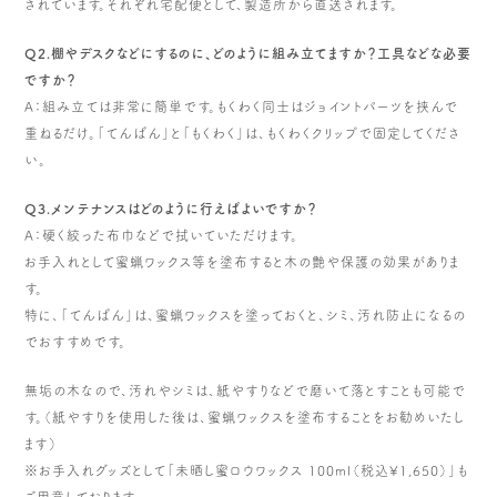
されています。それぞれ宅配便として、製造所から直送されます。
Q2.棚やデスクなどにするのに、どのように組み立てますか？工具などな必要
ですか？
A：組み立ては非常に簡単です。もくわく同士はジョイントパーツを挟んで
重ねるだけ。「てんばん」と「もくわく」は、もくわくクリップで固定してくださ
い。
Q3.メンテナンスはどのように行えばよいですか？
A：硬く絞った布巾などで拭いていただけます。
お手入れとして蜜蝋ワックス等を塗布すると木の艶や保護の効果がありま
す。
特に、「てんばん」は、蜜蝋ワックスを塗っておくと、シミ、汚れ防止になるの
でおすすめです。
無垢の木なので、汚れやシミは、紙やすりなどで磨いて落とすことも可能で
す。（紙やすりを使用した後は、蜜蝋ワックスを塗布することをお勧めいたし
ます）
※お手入れグッズとして「未晒し蜜ロウワックス 100ml（税込¥1,650）」も
ご用意しております。