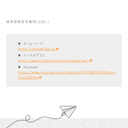
岐阜県岐阜市椿洞1228-1
▶ ホームページ
https://tsubakilab.jp
▶ インスタグラム
https://www.instagram.com/tsubakilab/
▶ Youtube
https://www.youtube.com/channel/UCtYMh56j38yznm
IshqbSG9w