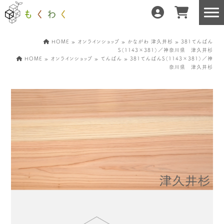
HOME
»
オンラインショップ
»
かながわ 津久井杉
» 381てんばん
S（1143×381）／神奈川県 津久井杉
HOME
»
オンラインショップ
»
てんばん
» 381てんばんS（1143×381）／神
奈川県 津久井杉
もくわくだけの特徴
地域の職人の手仕事で
どんな暮らしにもフィット
森と暮らしを環る
運営会社紹介／もくわくへの想い
産地・製造所紹介
樹種紹介
産地との相性診断
お知らせ
もくわくの使い方&選び方