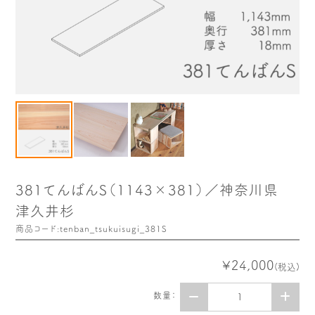
木や森のこと
もくわく的 わくわく暮らし
もくわく開発ストーリー
もくわく産地だより
出店情報！
メディア掲載＆プレスリリース
全て見る
381てんばんS（1143×381）／神奈川県
津久井杉
商品コード:tenban_tsukuisugi_381S
¥24,000
(税込)
数量：