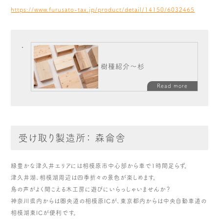
https://www.furusato-tax.jp/product/detail/14150/6032465
樹種紹介～杉
Read more
受け取り製造所： 森侖舎
緑豊かな津久井エリアには相模原市中心部から車で1時間足らず。
津久井湖、相模湖周辺は四季折々の景色が楽しめます。
鳥の声がよく聞こえる木工房に遊びにいらっしゃいませんか？
神奈川県内からは圏央道の相模原ICが、東京都内からは中央自動車道の
相模湖東ICが便利です。