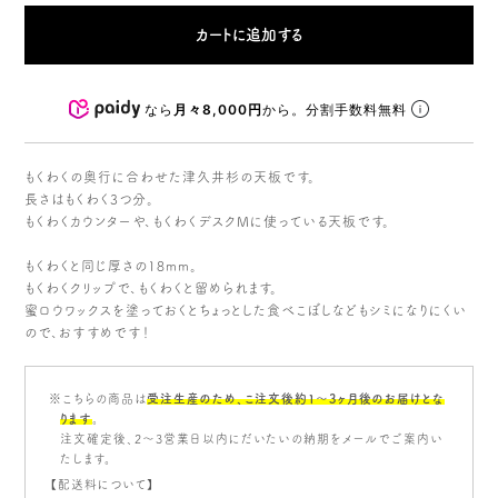
なら
月々8,000円
から。分割手数料無料
もくわくの奥行に合わせた津久井杉の天板です。
長さはもくわく3つ分。
もくわくカウンターや、もくわくデスクMに使っている天板です。
もくわくと同じ厚さの18mm。
もくわくクリップで、もくわくと留められます。
蜜ロウワックスを塗っておくとちょっとした食べこぼしなどもシミになりにくい
ので、おすすめです！
※こちらの商品は
受注生産のため、こ注文後約1〜3ヶ月後のお届けとな
ります
。
注文確定後、2～3営業日以内にだいたいの納期をメールでご案内い
たします。
【配送料について】