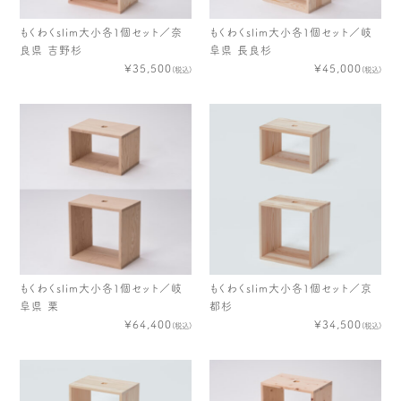
木や森のこと
もくわく的 わくわく暮らし
もくわくslim大小各１個セット／奈
もくわくslim大小各１個セット／岐
もくわく開発ストーリー
もくわく産地だより
良県 吉野杉
阜県 長良杉
出店情報！
メディア掲載＆プレスリリース
¥35,500
¥45,000
(税込)
(税込)
全て見る
もくわくslim大小各１個セット／岐
もくわくslim大小各１個セット／京
阜県 栗
都杉
¥64,400
¥34,500
(税込)
(税込)