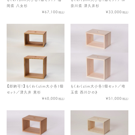
岡県 八女杉
奈川県 津久井杉
¥67,100
¥33,000
(税込)
(税込)
【即納可！】もくわくslim大小各１個
もくわくslim大小各１個セット／埼
セット／津久井 黒杉
玉県 西川ひのき
¥40,000
¥51,000
(税込)
(税込)