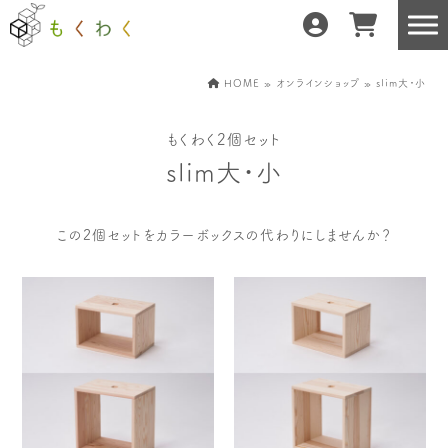
HOME
»
オンラインショップ
» slim大・小
もくわく2個セット
もくわくだけの特徴
地域の職人の手仕事で
slim大・小
どんな暮らしにもフィット
森と暮らしを環る
運営会社紹介／もくわくへの想い
この2個セットをカラーボックスの代わりにしませんか？
産地・製造所紹介
樹種紹介
産地との相性診断
お知らせ
もくわくの使い方&選び方