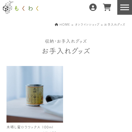
HOME
»
オンラインショップ
» お手入れグッズ
収納・お手入れグッズ
もくわくだけの特徴
地域の職人の手仕事で
お手入れグッズ
どんな暮らしにもフィット
森と暮らしを環る
運営会社紹介／もくわくへの想い
産地・製造所紹介
樹種紹介
産地との相性診断
お知らせ
もくわくの使い方&選び方
未晒し蜜ロウワックス 100ml