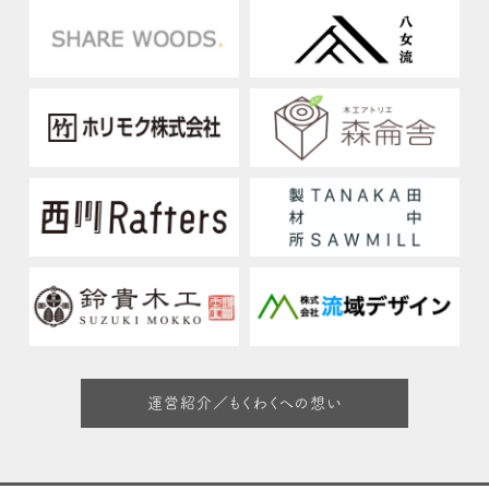
運営紹介／もくわくへの想い