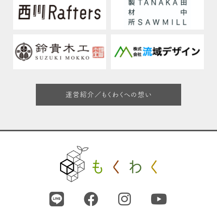
運営紹介／もくわくへの想い