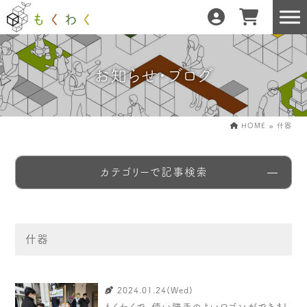
お知らせ・ブログ
もくわくだけの特徴
地域の職人の手仕事で
どんな暮らしにもフィット
森と暮らしを環る
HOME
»
什器
運営会社紹介／もくわくへの想い
カテゴリーで記事検索
産地・製造所紹介
樹種紹介
什器
産地との相性診断
お知らせ
もくわくの使い方&選び方
2024.01.24(Wed)