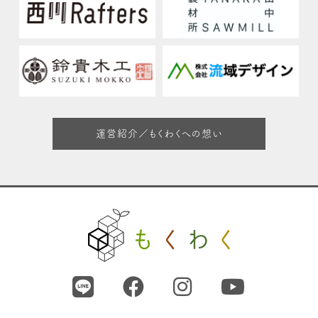
運営紹介／もくわくへの想い