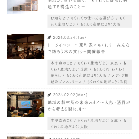
制約が、世界を開く。ーもくわくと俳句に共
木や森のこと
もくわく的 わくわく暮らし
通する構造のことー
もくわく開発ストーリー
もくわく産地だより
お知らせ / もくわくの使い方&選び方 / もく
出店情報！
メディア掲載＆プレスリリース
わく産地だより / もくわく産地だより：大阪
全て見る
2026.03.24(Tue)
トークイベント〜京町家×もくわく みんな
で語ろう木の文化〜開催報告
木や森のこと / もくわく産地だより：奈良 / も
くわく産地だより：兵庫 / もくわく的 わくわく
暮らし / もくわく産地だより：大阪 / メディア掲
載＆プレスリリース / もくわく産地だより：滋賀
2026.02.02(Mon)
地域の製材所の未來vol.4〜大阪・消費地
から考える製材所〜
木や森のこと / もくわく産地だより：兵庫 / も
くわく産地だより：大阪