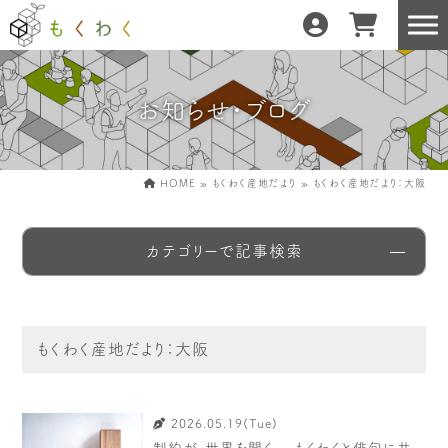
お知らせ・ブログ
もくわくだけの特徴
地域の職人の手仕事で
どんな暮らしにもフィット
森と暮らしを環る
HOME
»
もくわく産地だより
»
もくわく産地だより：大阪
運営会社紹介／もくわくへの想い
カテゴリーで記事検索
産地・製造所紹介
樹種紹介
もくわく産地だより：大阪
産地との相性診断
お知らせ
もくわくの使い方&選び方
2026.05.19(Tue)