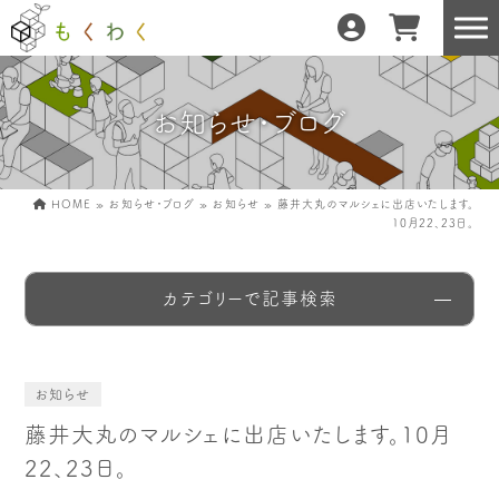
お知らせ・ブログ
もくわくだけの特徴
地域の職人の手仕事で
どんな暮らしにもフィット
森と暮らしを環る
HOME
»
お知らせ・ブログ
»
お知らせ
»
藤井大丸のマルシェに出店いたします。
10月22、23日。
運営会社紹介／もくわくへの想い
カテゴリーで記事検索
産地・製造所紹介
樹種紹介
産地との相性診断
お知らせ
藤井大丸のマルシェに出店いたします。10月
22、23日。
お知らせ
もくわくの使い方&選び方