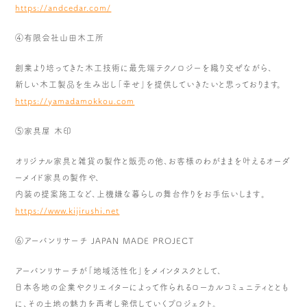
https://andcedar.com/
④有限会社山田木工所
創業より培ってきた木工技術に最先端テクノロジーを織り交ぜなが
ら、
新しい木工製品を生み出し「幸せ」を提供していきたいと思ってお
ります。
https://yamadamokkou.com
⑤家具屋 木印
オリジナル家具と雑貨の製作と販売の他、お客様のわがままを叶え
るオーダ
ーメイド家具の製作や、
内装の提案施工など、上機嫌な暮らしの舞台作りをお手伝いします
。
https://www.kijirushi.net
⑥アーバンリサーチ JAPAN MADE PROJECT
アーバンリサーチが「地域活性化」をメインタスクとして、
日本各地の企業やクリエイターによって作られるローカルコミュニ
ティととも
に、その土地の魅力を再考し発信していくプロジェクト
。