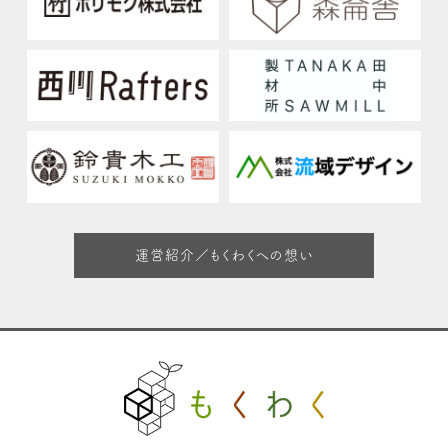
運営紹介／もくわくへの想い