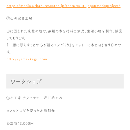
https://media.urban-research.j
p/feature/ur_japanmadeproject/
⑦山の家具工房
山に囲まれた京北の地で、無垢の木を材料に家具、生活小物を製作
、販売
しております。
「一緒に暮らすことで心が踊るモノづくり」をモットーに木と向き
合う日々で
す。
http://yama-kagu.com
ワークショプ
①木工家 カクヒサシ ※23日のみ
ヒノキとスギを使った木箱制作
参加費：3,000円