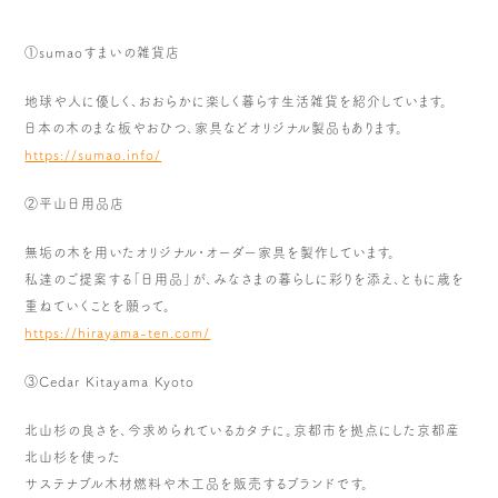
①sumaoすまいの雑貨店
地球や人に優しく、おおらかに楽しく暮らす生活雑貨を紹介してい
ます。
日本の木のまな板やおひつ、家具などオリジナル製品もあります。
https://sumao.info/
②平山日用品店
無垢の木を用いたオリジナル・オーダー家具を製作しています。
私達のご提案する「日用品」が、みなさまの暮らしに彩りを添え、
ともに歳を
重ねていくことを願って。
https://hirayama-ten.com/
③Cedar Kitayama Kyoto
北山杉の良さを、今求められているカタチに。京都市を拠点にした
京都産
北山杉を使った
サステナブル木材燃料や木工品を販売するブランドです。