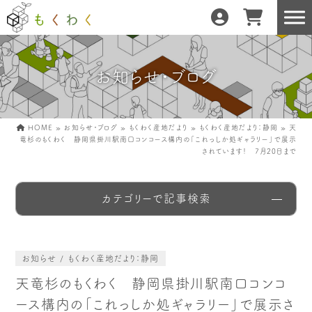
お知らせ・ブログ
もくわくだけの特徴
地域の職人の手仕事で
どんな暮らしにもフィット
森と暮らしを環る
HOME
»
お知らせ・ブログ
»
もくわく産地だより
»
もくわく産地だより：静岡
»
天
竜杉のもくわく 静岡県掛川駅南口コンコース構内の「これっしか処ギャラリー」で展示
運営会社紹介／もくわくへの想い
されています！ 7月20日まで
カテゴリーで記事検索
産地・製造所紹介
樹種紹介
産地との相性診断
お知らせ / もくわく産地だより：静岡
天竜杉のもくわく 静岡県掛川駅南口コンコ
お知らせ
もくわくの使い方&選び方
ース構内の「これっしか処ギャラリー」で展示さ