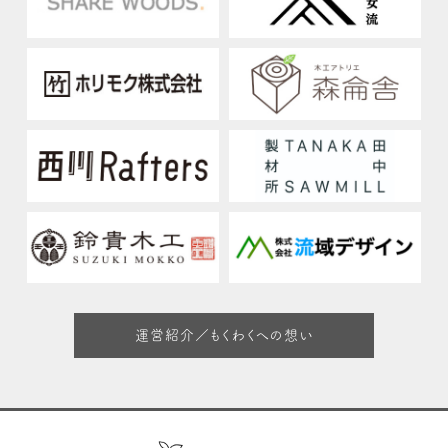
運営紹介／もくわくへの想い