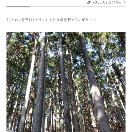
木や森のこと
もくわく的 わくわく暮らし
2025.02.24(Mon)
もくわく開発ストーリー
もくわく産地だより
「もくわく吉野杉」が生まれる奈良県吉野からの便りです！
出店情報！
メディア掲載＆プレスリリース
全て見る