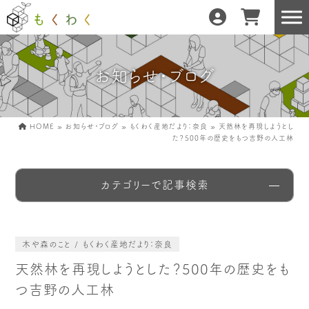
お知らせ・ブログ
もくわくだけの特徴
地域の職人の手仕事で
どんな暮らしにもフィット
森と暮らしを環る
HOME
»
お知らせ・ブログ
»
もくわく産地だより：奈良
»
天然林を再現しようとし
た？500年の歴史をもつ吉野の人工林
運営会社紹介／もくわくへの想い
カテゴリーで記事検索
産地・製造所紹介
樹種紹介
産地との相性診断
木や森のこと / もくわく産地だより：奈良
天然林を再現しようとした？500年の歴史をも
つ吉野の人工林
お知らせ
もくわくの使い方&選び方