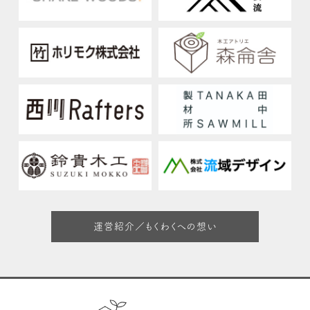
運営紹介／もくわくへの想い