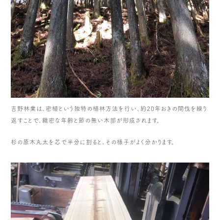
吉野林業は、密植という独特の植林方法を行い、約20年おきの間伐を繰り
返すことで、緻密な年齢と節の無い木部が形成されます。
杉の原木丸太を芯で半分に割ると、その様子がよく分かります。