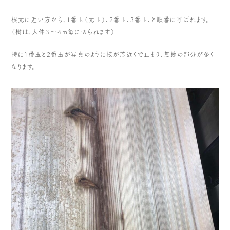
根元に近い方から、1番玉（元玉）、2番玉、3番玉、と順番に呼ばれます。
（樹は、大体３〜４m毎に切られます）
特に1番玉と2番玉が写真のように枝が芯近くで止まり、無節の部分が多く
なります。