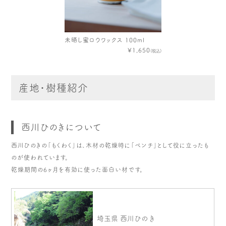
未晒し蜜ロウワックス 100ml
¥1,650
(税込)
産地・樹種紹介
西川ひのきについて
西川ひのきの「もくわく」は、木材の乾燥時に「ベンチ」として役に立ったも
のが使われています。
乾燥期間の6ヶ月を有効に使った面白い材です。