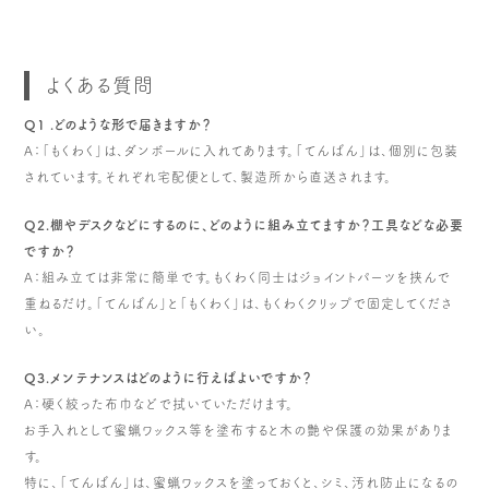
よくある質問
Q1 .どのような形で届きますか？
A：「もくわく」は、ダンボールに入れてあります。「てんばん」は、個別に包装
されています。それぞれ宅配便として、製造所から直送されます。
Q2.棚やデスクなどにするのに、どのように組み立てますか？工具などな必要
ですか？
A：組み立ては非常に簡単です。もくわく同士はジョイントパーツを挟んで
重ねるだけ。「てんばん」と「もくわく」は、もくわくクリップで固定してくださ
い。
Q3.メンテナンスはどのように行えばよいですか？
A：硬く絞った布巾などで拭いていただけます。
お手入れとして蜜蝋ワックス等を塗布すると木の艶や保護の効果がありま
す。
特に、「てんばん」は、蜜蝋ワックスを塗っておくと、シミ、汚れ防止になるの