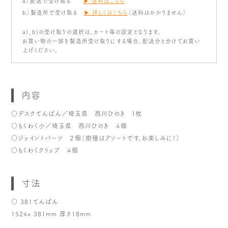
a）配送で受け取る
▶ 送料はこちら
b）製造所で受け取る
▶ 詳しくはこちら
（送料はかかりません）
a)、b)の受け取りの選択は、カート毎の設定となります。
お買い物の一部を製造所受け取りにする場合、配送分と分けてお買い
上げください。
内容
○デスクてんばん／埼玉県 西川ひのき １枚
○もくわく小／埼玉県 西川ひのき ４個
○ジョイントパーツ ２個（樹種はアソートです。お楽しみに！）
○もくわくクリップ ４個
寸法
○ 381てんばん
1524x 381mm 厚さ18mm