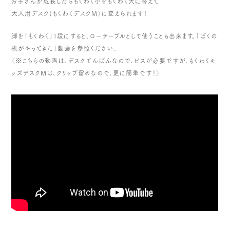
お子さんが成長したらもくわく小をもくわく大に替えて
大人用デスク(もくわくデスクM）に変えられます！
脚を「もくわく」１段にすると、ローテーブルとして使うことも出来ます。「ぼくの
机がやってきた」動画を参照ください。
（※こちらの動画は、デスクてんばんなので、ビスが必要ですが、もくわくキ
ッズデスクMは、クリップ留めなので、更に簡単です！）