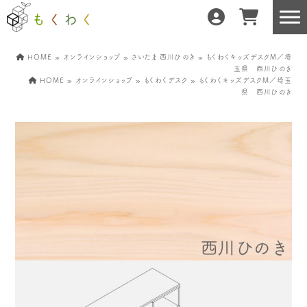
HOME
»
オンラインショップ
»
さいたま 西川ひのき
» もくわくキッズデスクM／埼
玉県 西川ひのき
HOME
»
オンラインショップ
»
もくわくデスク
» もくわくキッズデスクM／埼玉
県 西川ひのき
もくわくだけの特徴
地域の職人の手仕事で
どんな暮らしにもフィット
森と暮らしを環る
運営会社紹介／もくわくへの想い
産地・製造所紹介
樹種紹介
産地との相性診断
お知らせ
もくわくの使い方&選び方