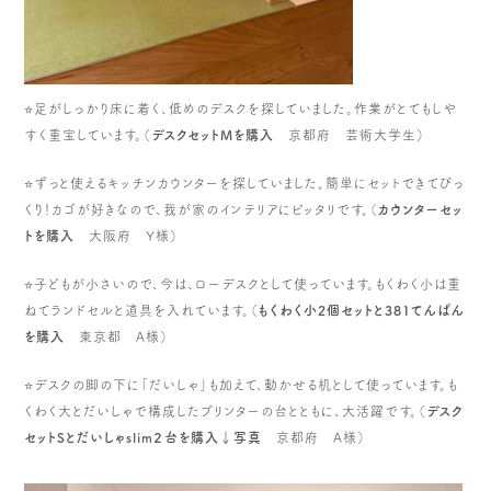
⭐️足がしっかり床に着く、低めのデスクを探していました。作業がとてもしや
すく重宝しています。（
デスクセットMを購入
京都府 芸術大学生）
⭐️ずっと使えるキッチンカウンターを探していました。簡単にセットできてびっ
くり！カゴが好きなので、我が家のインテリアにピッタリです。（
カウンターセッ
トを購入
大阪府 Y様）
⭐️子どもが小さいので、今は、ローデスクとして使っています。もくわく小は重
ねてランドセルと道具を入れています。（
もくわく小2個セットと381てんばん
を購入
東京都 A様）
⭐️デスクの脚の下に「だいしゃ」も加えて、動かせる机として使っています。も
くわく大とだいしゃで構成したプリンターの台とともに、大活躍です。（
デスク
セットSとだいしゃslim２台を購入↓写真
京都府 A様）