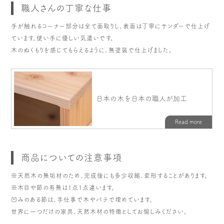
職人さんの丁寧な仕事
手が触れるコーナー部分は全て面取りし、表面は丁寧にサンダーで仕上げ
ています。使い手に優しい気遣いです。
木のぬくもりを感じてもらえるように、無塗装で仕上げました。
商品についての注意事項
※天然木の無垢材のため、完成後にも多少収縮、変形することがあります。
※木目や節の有無は1点1点違います。
凹みのある節は、手仕事で木やパテで埋めています。
世界に一つだけの家具、天然木材の特徴としてお愉しみください。