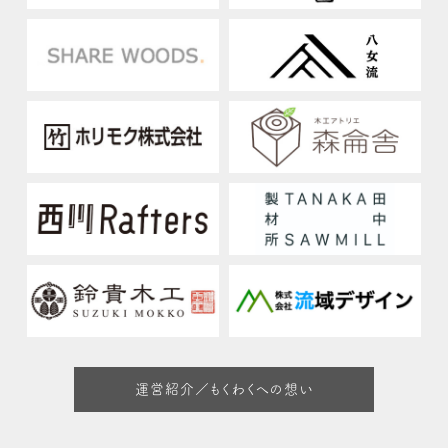
運営紹介／もくわくへの想い