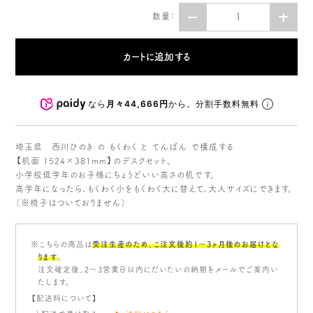
数量：
なら
月々44,666円
から。分割手数料無料
埼玉県 西川ひのき の もくわく と てんばん で構成する
【机面 1524×381mm】のデスクセット。
小学校低学年のお子様にちょうどいい高さの机です。
高学年になったら、もくわく小をもくわく大に替えて、大人サイズにできます。
（※椅子はついておりません）
※こちらの商品は
受注生産のため、こ注文後約1〜3ヶ月後のお届けとな
ります
。
注文確定後、2～3営業日以内にだいたいの納期をメールでご案内い
たします。
【配送料について】