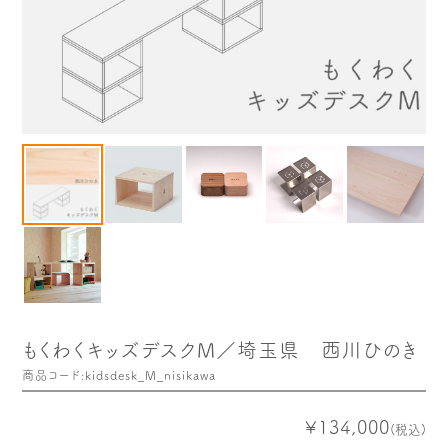
木や森のこと
もくわく的 わくわく暮らし
もくわく開発ストーリー
もくわく産地だより
出店情報！
メディア掲載＆プレスリリース
全て見る
もくわくキッズデスクM／埼玉県 西川ひのき
商品コード:kidsdesk_M_nisikawa
¥134,000
(税込)