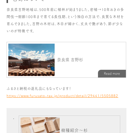
奈良県吉野地域は、500年前に植林が始まりました。密植→10年おきの多
間伐→樹齢100年まで育てる長伐期、という独自の方法で、良質な木材を
育んできました。吉野の木材は、木目が細かく、丈夫で艶があり、節が少な
いのが特徴です。
ふるさと納税の返礼品にもなっています！
https://www.furusato-tax.jp/product/detail/29441/5505882
樹種紹介～杉