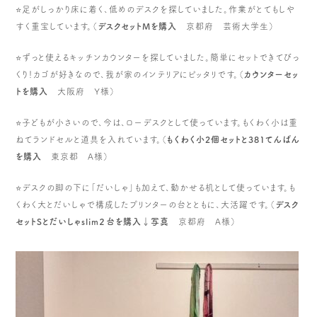
⭐️足がしっかり床に着く、低めのデスクを探していました。作業がとてもしや
すく重宝しています。（
デスクセットMを購入
京都府 芸術大学生）
⭐️ずっと使えるキッチンカウンターを探していました。簡単にセットできてびっ
くり！カゴが好きなので、我が家のインテリアにピッタリです。（
カウンターセッ
トを購入
大阪府 Y様）
⭐️子どもが小さいので、今は、ローデスクとして使っています。もくわく小は重
ねてランドセルと道具を入れています。（
もくわく小2個セットと381てんばん
を購入
東京都 A様）
⭐️デスクの脚の下に「だいしゃ」も加えて、動かせる机として使っています。も
くわく大とだいしゃで構成したプリンターの台とともに、大活躍です。（
デスク
セットSとだいしゃslim２台を購入↓写真
京都府 A様）