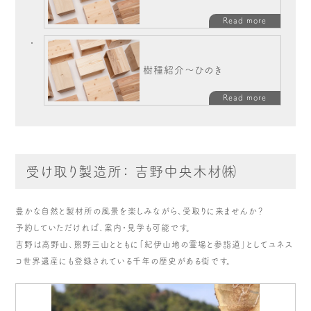
Read more
樹種紹介～ひのき
Read more
受け取り製造所： 吉野中央木材㈱
豊かな自然と製材所の風景を楽しみながら、受取りに来ませんか？
予約していただければ、案内・見学も可能です。
吉野は高野山、熊野三山とともに「紀伊山地の霊場と参詣道」としてユネス
コ世界遺産にも登録されている千年の歴史がある街です。