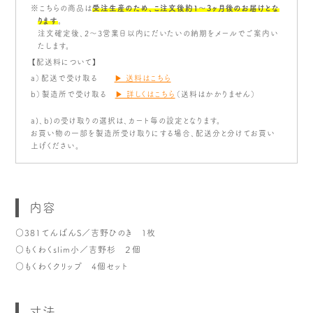
※こちらの商品は
受注生産のため、こ注文後約1〜3ヶ月後のお届けとな
ります
。
注文確定後、2～3営業日以内にだいたいの納期をメールでご案内い
たします。
【配送料について】
a）配送で受け取る
▶ 送料はこちら
b）製造所で受け取る
▶ 詳しくはこちら
（送料はかかりません）
a)、b)の受け取りの選択は、カート毎の設定となります。
お買い物の一部を製造所受け取りにする場合、配送分と分けてお買い
上げください。
内容
○381てんばんS／吉野ひのき １枚
○もくわくslim小／吉野杉 ２個
○もくわくクリップ 4個セット
寸法