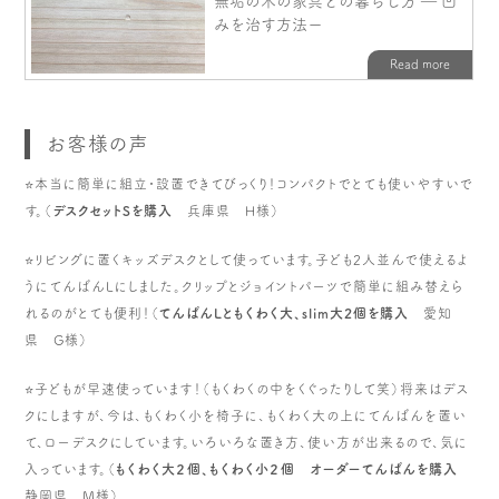
お客様の声
⭐️本当に簡単に組立・設置できてびっくり！コンパクトでとても使いやすいで
す。（
デスクセットSを購入
兵庫県 H様）
⭐️リビングに置くキッズデスクとして使っています。子ども2人並んで使えるよ
うにてんばんLにしました。クリップとジョイントパーツで簡単に組み替えら
れるのがとても便利！（
てんばんLともくわく大、slim大2個を購入
愛知
県 G様）
⭐️子どもが早速使っています！（もくわくの中をくぐったりして笑）将来はデス
クにしますが、今は、もくわく小を椅子に、もくわく大の上にてんばんを置い
て、ローデスクにしています。いろいろな置き方、使い方が出来るので、気に
入っています。（
もくわく大２個、もくわく小２個 オーダーてんばんを購入
静岡県 M様）