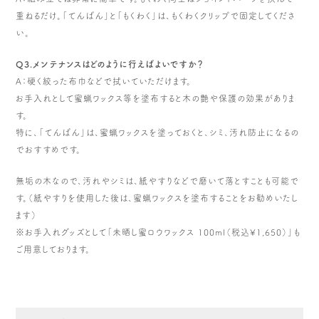
重ねるだけ。「てんばん」と「もくわく」は、もくわくクリップで固定してくださ
い。
Q3.メンテナンスはどのように行えばよいですか？
A：硬く絞った布巾などで拭いていただけます。
お手入れとして蜜蝋ワックス等を塗布すると木の艶や保護の効果がありま
す。
特に、「てんばん」は、蜜蝋ワックスを塗っておくと、シミ、汚れ防止になるの
でおすすめです。
無垢の木なので、汚れやシミは、紙やすりなどで磨いて落とすことも可能で
す。（紙やすりを使用した後は、蜜蝋ワックスを塗布することをお勧めいたし
ます）
※お手入れグッズとして「未晒し蜜ロウワックス 100ml（税込¥1,650）」も
ご用意しております。