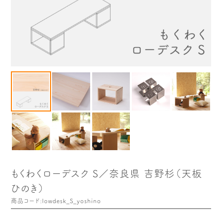
木や森のこと
もくわく的 わくわく暮らし
もくわく開発ストーリー
もくわく産地だより
出店情報！
メディア掲載＆プレスリリース
全て見る
もくわくローデスク S／奈良県 吉野杉（天板
ひのき）
商品コード:lowdesk_S_yoshino