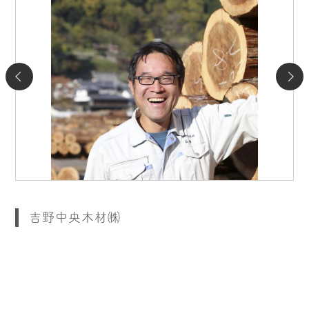
吉野中央木材㈱