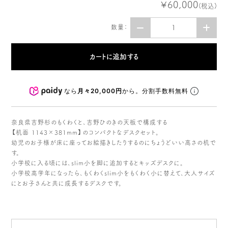
¥60,000
(税込)
数量：
なら
月々20,000円
から。分割手数料無料
奈良県吉野杉のもくわくと、吉野ひのきの天板で構成する
【机面 1143×381mm】のコンパクトなデスクセット。
幼児のお子様が床に座ってお絵描きしたりするのにちょうどいい高さの机で
す。
小学校に入る頃には、slim小を脚に追加するとキッズデスクに。
小学校高学年になったら、もくわくslim小をもくわく小に替えて、大人サイズ
にとお子さんと共に成長するデスクです。