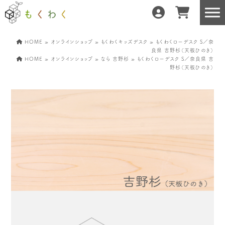
HOME
»
オンラインショップ
»
もくわくキッズデスク
» もくわくローデスク S／奈
良県 吉野杉（天板ひのき）
HOME
»
オンラインショップ
»
なら 吉野杉
» もくわくローデスク S／奈良県 吉
野杉（天板ひのき）
もくわくだけの特徴
地域の職人の手仕事で
どんな暮らしにもフィット
森と暮らしを環る
運営会社紹介／もくわくへの想い
産地・製造所紹介
樹種紹介
産地との相性診断
お知らせ
もくわくの使い方&選び方