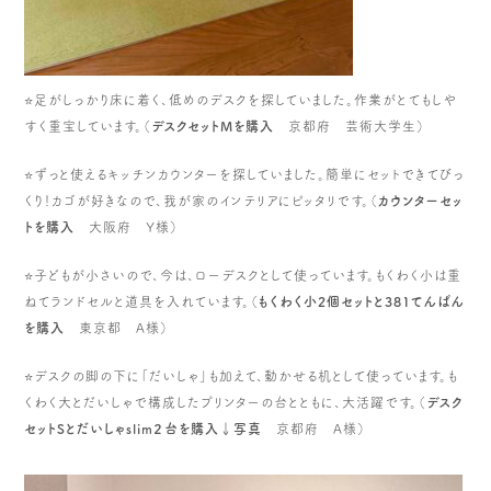
⭐️足がしっかり床に着く、低めのデスクを探していました。作業がとてもしや
すく重宝しています。（
デスクセットMを購入
京都府 芸術大学生）
⭐️ずっと使えるキッチンカウンターを探していました。簡単にセットできてびっ
くり！カゴが好きなので、我が家のインテリアにピッタリです。（
カウンターセッ
トを購入
大阪府 Y様）
⭐️子どもが小さいので、今は、ローデスクとして使っています。もくわく小は重
ねてランドセルと道具を入れています。（
もくわく小2個セットと381てんばん
を購入
東京都 A様）
⭐️デスクの脚の下に「だいしゃ」も加えて、動かせる机として使っています。も
くわく大とだいしゃで構成したプリンターの台とともに、大活躍です。（
デスク
セットSとだいしゃslim２台を購入↓写真
京都府 A様）