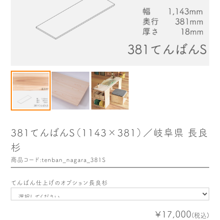
木や森のこと
もくわく的 わくわく暮らし
もくわく開発ストーリー
もくわく産地だより
出店情報！
メディア掲載＆プレスリリース
全て見る
381てんばんS（1143×381）／岐阜県 長良
杉
商品コード:tenban_nagara_381S
てんばん仕上げのオプション長良杉
¥17,000
(税込)