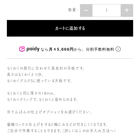
数量：
なら
月々5,666円
から。分割手数料無料
もくわくの奥行に合わせた長良杉の天板です。
長さはもくわく３つ分。
もくわくデスクSに使っている天板です。
もくわくと同じ厚さの18mm。
もくわくクリップで、もくわくと留められます。
※てんばんの仕上げオプションをお選びください。
蜜蝋ワックス仕上げをすると輪じみなどが付きにくくなります。
ご自分で作業することもできます。（詳しくは↓のお手入れ方法へ）