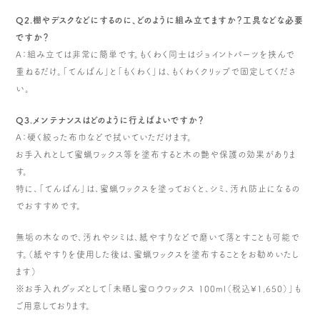
Q2.棚やデスクなどにするのに、どのように組み立てますか？工具などな必要
ですか？
A：組み立ては非常に簡単です。もくわく同士はジョイントパーツを挟んで
重ねるだけ。「てんばん」と「もくわく」は、もくわくクリップで固定してくださ
い。
Q3.メンテナンスはどのように行えばよいですか？
A：硬く絞った布巾などで拭いていただけます。
お手入れとして蜜蝋ワックス等を塗布すると木の艶や保護の効果がありま
す。
特に、「てんばん」は、蜜蝋ワックスを塗っておくと、シミ、汚れ防止になるの
でおすすめです。
無垢の木なので、汚れやシミは、紙やすりなどで磨いて落とすことも可能で
す。（紙やすりを使用した後は、蜜蝋ワックスを塗布することをお勧めいたし
ます）
※お手入れグッズとして「未晒し蜜ロウワックス 100ml（税込¥1,650）」も
ご用意しております。