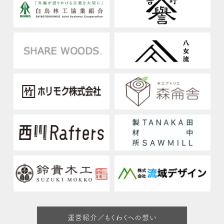
運営紹介／もくわくへの想い