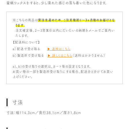
蜜蝋ワックスをすると、少し濡れた感じの落ち着いた色になります。
※こちらの商品は
受注生産のため、こ注文後約1〜3ヶ月後のお届けとな
ります
。
注文確定後、2～3営業日以内にだいたいの納期をメールでご案内い
たします。
【配送料について】
a）配送で受け取る
▶ 送料はこちら
b）製造所で受け取る
▶ 詳しくはこちら
（送料はかかりません）
a)、b)の受け取りの選択は、カート毎の設定となります。
お買い物の一部を製造所受け取りにする場合、配送分と分けてお買い
上げください。
寸法
寸法：幅114.3cm／奥行38.1cm／厚さ1.8cm