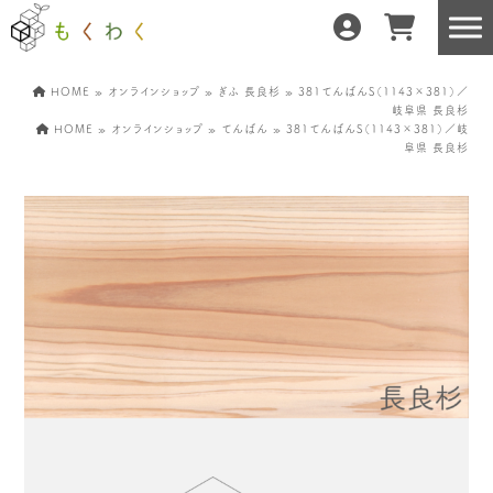
HOME
»
オンラインショップ
»
ぎふ 長良杉
» 381てんばんS（1143×381）／
岐阜県 長良杉
HOME
»
オンラインショップ
»
てんばん
» 381てんばんS（1143×381）／岐
阜県 長良杉
もくわくだけの特徴
地域の職人の手仕事で
どんな暮らしにもフィット
森と暮らしを環る
運営会社紹介／もくわくへの想い
産地・製造所紹介
樹種紹介
産地との相性診断
お知らせ
もくわくの使い方&選び方