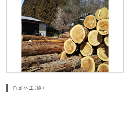
白鳥林工(協)