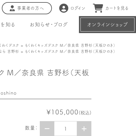
事業者の方へ
ログイン
カートを見る
種を知る
お知らせ・ブログ
オンラインショップ
くわくデスク
» もくわくキッズデスク M／奈良県 吉野杉（天板ひのき）
なら 吉野杉
» もくわくキッズデスク M／奈良県 吉野杉（天板ひのき）
ク M／奈良県 吉野杉（天板
oshino
¥105,000
(税込)
数量：