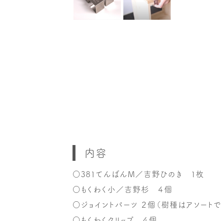
内容
○381てんばんM／吉野ひのき １枚
○もくわく小／吉野杉 ４個
○ジョイントパーツ ２個（樹種はアソートで
○もくわくクリップ ４個