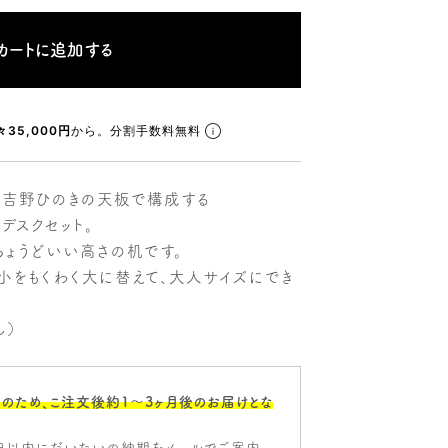
々35,000円
から。分割手数料無料
、吉野ひのきの天板で構成する
のデスクセット。
ょうどいい高さの机です。
小をもくわく大に替えて、大人サイズにでき
ん）
のため、こ注文後約1〜3ヶ月後のお届けとな
日以内にだいたいの納期をメールでご案内