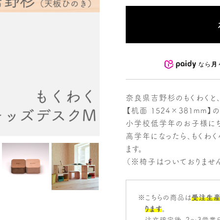
なら
月
奈良県吉野杉のもくわくと
【机面 1524×381mm】
小学校低学年のお子様にち
高学年になったら、もくわく
ます。
（※椅子はついておりませ
※こちらの商品は
受注生産
ります
。
注文確定後、2～3営業