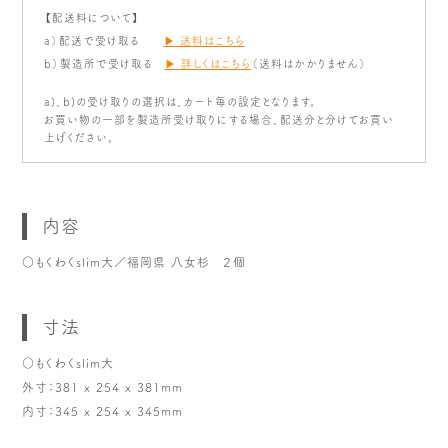
【配送料について】
a）配送で受け取る
▶ 送料はこちら
b）製造所で受け取る
▶ 詳しくはこちら
（送料はかかりません）
a)、b)の受け取りの選択は、カート毎の設定となります。
お買い物の一部を製造所受け取りにする場合、配送分と分けてお買い
上げください。
内容
○もくわくslim大／福岡県 八女杉 ２個
寸法
○もくわくslim大
外寸：381 x 254 x 381mm
内寸：345 x 254 x 345mm