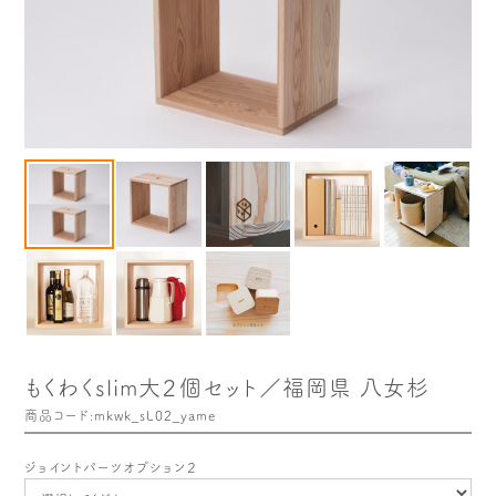
木や森のこと
もくわく的 わくわく暮らし
もくわく開発ストーリー
もくわく産地だより
出店情報！
メディア掲載＆プレスリリース
全て見る
もくわくslim大２個セット／福岡県 八女杉
商品コード:mkwk_sL02_yame
ジョイントパーツオプション２