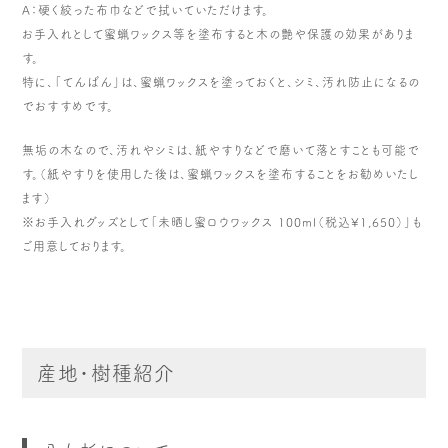
A：硬く絞った布巾などで拭いていただけます。
お手入れとして蜜蝋ワックス等を塗布すると木の艶や保護の効果がありま
す。
特に、「てんばん」は、蜜蝋ワックスを塗っておくと、シミ、汚れ防止になるの
でおすすめです。
無垢の木なので、汚れやシミは、紙やすりなどで磨いて落とすことも可能で
す。（紙やすりを使用した後は、蜜蝋ワックスを塗布することをお勧めいたし
ます）
※お手入れグッズとして「未晒し蜜ロウワックス 100ml（税込¥1,650）」も
ご用意しております。
産地・樹種紹介