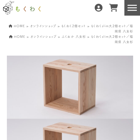
HOME
»
オンラインショップ
»
もくわく2個セット
» もくわくslim大２個セット／福
岡県 八女杉
HOME
»
オンラインショップ
»
ふくおか 八女杉
» もくわくslim大２個セット／福
岡県 八女杉
もくわくだけの特徴
地域の職人の手仕事で
どんな暮らしにもフィット
森と暮らしを環る
運営会社紹介／もくわくへの想い
産地・製造所紹介
樹種紹介
産地との相性診断
お知らせ
もくわくの使い方&選び方