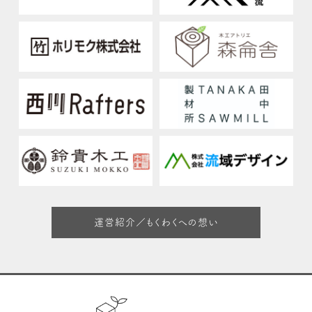
運営紹介／もくわくへの想い