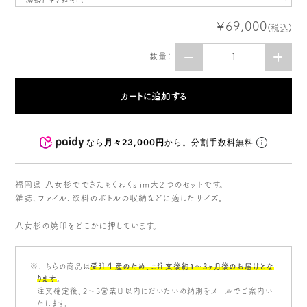
¥69,000
(税込)
数量：
なら
月々23,000円
から。分割手数料無料
福岡県 八女杉でできたもくわくslim大２つのセットです。
雑誌、ファイル、飲料のボトルの収納などに適したサイズ。
八女杉の焼印をどこかに押しています。
※こちらの商品は
受注生産のため、こ注文後約1〜3ヶ月後のお届けとな
ります
。
注文確定後、2～3営業日以内にだいたいの納期をメールでご案内い
たします。