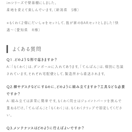
imシリーズで壁面棚にしました。
産地を変えて楽しんでいます。（新潟県 S様）
⭐️もくわく２個にだいしゃをセットして、我が家のBARセットとしました！快
適〜（愛知県 R様）
よくある質問
Q1 .どのような形で届きますか？
A：「もくわく」は、ダンボールに入れてあります。「てんばん」は、個別に包装
されています。それぞれ宅配便として、製造所から直送されます。
Q2.棚やデスクなどにするのに、どのように組み立てますか？工具などな必要
ですか？
A：組み立ては非常に簡単です。もくわく同士はジョイントパーツを挟んで
重ねるだけ。「てんばん」と「もくわく」は、もくわくクリップで固定してくださ
い。
Q3.メンテナンスはどのように行えばよいですか？