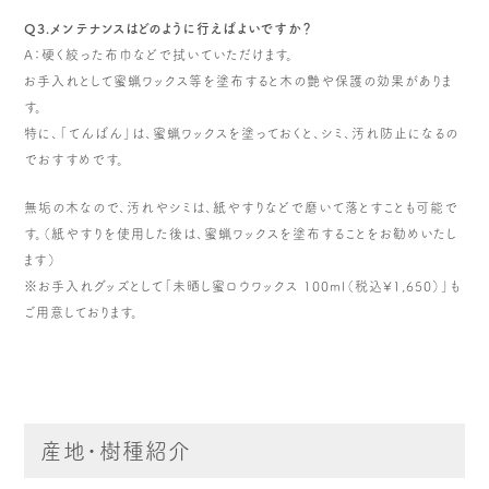
Q3.メンテナンスはどのように行えばよいですか？
A：硬く絞った布巾などで拭いていただけます。
お手入れとして蜜蝋ワックス等を塗布すると木の艶や保護の効果がありま
す。
特に、「てんばん」は、蜜蝋ワックスを塗っておくと、シミ、汚れ防止になるの
でおすすめです。
無垢の木なので、汚れやシミは、紙やすりなどで磨いて落とすことも可能で
す。（紙やすりを使用した後は、蜜蝋ワックスを塗布することをお勧めいたし
ます）
※お手入れグッズとして「未晒し蜜ロウワックス 100ml（税込¥1,650）」も
ご用意しております。
産地・樹種紹介