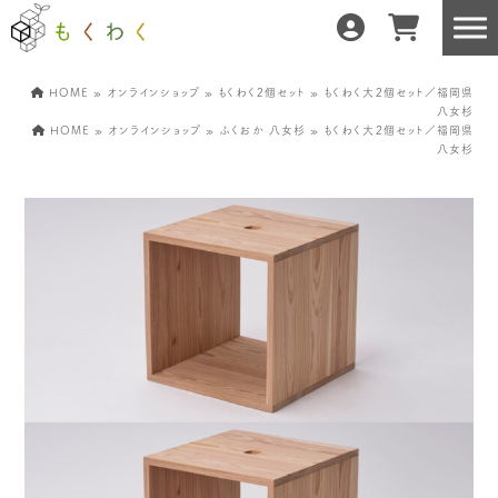
HOME
»
オンラインショップ
»
もくわく2個セット
» もくわく大２個セット／福岡県
八女杉
HOME
»
オンラインショップ
»
ふくおか 八女杉
» もくわく大２個セット／福岡県
八女杉
もくわくだけの特徴
地域の職人の手仕事で
どんな暮らしにもフィット
森と暮らしを環る
運営会社紹介／もくわくへの想い
産地・製造所紹介
樹種紹介
産地との相性診断
お知らせ
もくわくの使い方&選び方