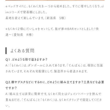
⭐️ベッドサイドに、もくわく大を一つから始めました。すぐに増やしたくなり、sl
imシリーズで壁面棚にしました。
産地を変えて楽しんでいます。（新潟県 S様）
⭐️もくわく２個にだいしゃをセットして、我が家のBARセットとしました！快
適〜（愛知県 R様）
よくある質問
Q1 .どのような形で届きますか？
A：「もくわく」は、ダンボールに入れてあります。「てんばん」は、個別に包装
されています。それぞれ宅配便として、製造所から直送されます。
Q2.棚やデスクなどにするのに、どのように組み立てますか？工具などな必要
ですか？
A：組み立ては非常に簡単です。もくわく同士はジョイントパーツを挟んで
重ねるだけ。「てんばん」と「もくわく」は、もくわくクリップで固定してくださ
い。