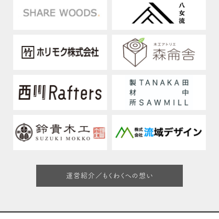
運営紹介／もくわくへの想い