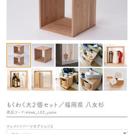
木や森のこと
もくわく的 わくわく暮らし
もくわく開発ストーリー
もくわく産地だより
出店情報！
メディア掲載＆プレスリリース
全て見る
もくわく大２個セット／福岡県 八女杉
商品コード:mkwk_L02_yame
ジョイントパーツオプション２