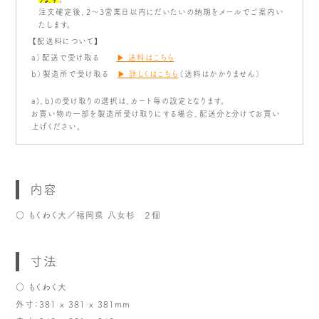
注文確定後、2～3営業日以内にだいたいの納期をメールでご案内い
たします。
【配送料について】
a）配送で受け取る
▶ 送料はこちら
b）製造所で受け取る
▶ 詳しくはこちら
（送料はかかりません）
a)、b)の受け取りの選択は、カート毎の設定となります。
お買い物の一部を製造所受け取りにする場合、配送分と分けてお買い
上げください。
内容
○ もくわく大／福岡県 八女杉 ２個
寸法
○ もくわく大
外寸：381 x 381 x 381mm