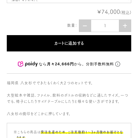
¥74,000
(税込)
数量：
なら
月々24,666円
から。分割手数料無料
福岡県 八女杉でできたもくわく大２つのセットです。
大型絵本や雑誌、ファイル、飲料のボトルの収納などに適したサイズ。一つ
でも、椅子にしたりサイドテーブルにしたりと様々な使い方ができます。
八女杉の焼印をどこかに押しています。
※こちらの商品は
受注生産のため、こ注文後約1〜3ヶ月後のお届けとな
ります
。