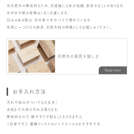
※天然木の無垢材のため、完成後にも多少収縮、変形することがあります。
※木目や節の有無は1点1点違います。
凹みのある節は、手仕事で木やパテで埋めています。
世界に一つだけの家具、天然木材の特徴としてお愉しみください。
お手入れ方法
汚れや染みがついても大丈夫！
水拭きで大体の汚れは落ちます。
無垢材なので、紙やすりで削ることもできますよ。
ご自身で行う、蜜蝋ワックスのメンテナンスもおすすめです。