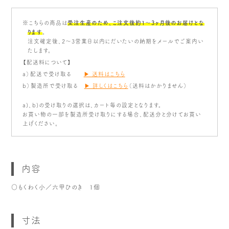
※こちらの商品は
受注生産のため、こ注文後約1〜3ヶ月後のお届けとな
ります
。
注文確定後、2～3営業日以内にだいたいの納期をメールでご案内い
たします。
【配送料について】
a）配送で受け取る
▶ 送料はこちら
b）製造所で受け取る
▶ 詳しくはこちら
（送料はかかりません）
a)、b)の受け取りの選択は、カート毎の設定となります。
お買い物の一部を製造所受け取りにする場合、配送分と分けてお買い
上げください。
内容
○もくわく小／六甲ひのき 1個
寸法