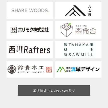
運営紹介／もくわくへの想い