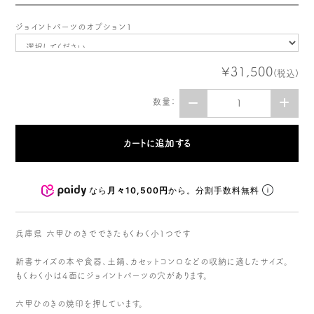
ジョイントパーツのオプション１
¥31,500
(税込)
数量：
なら
月々10,500円
から。分割手数料無料
兵庫県 六甲ひのきでできたもくわく小１つです
新書サイズの本や食器、土鍋、カセットコンロなどの収納に適したサイズ。
もくわく小は４面にジョイントパーツの穴があります。
六甲ひのきの焼印を押しています。