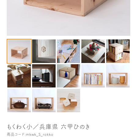
木や森のこと
もくわく的 わくわく暮らし
もくわく開発ストーリー
もくわく産地だより
出店情報！
メディア掲載＆プレスリリース
全て見る
もくわく小／兵庫県 六甲ひのき
商品コード:mkwk_S_rokko