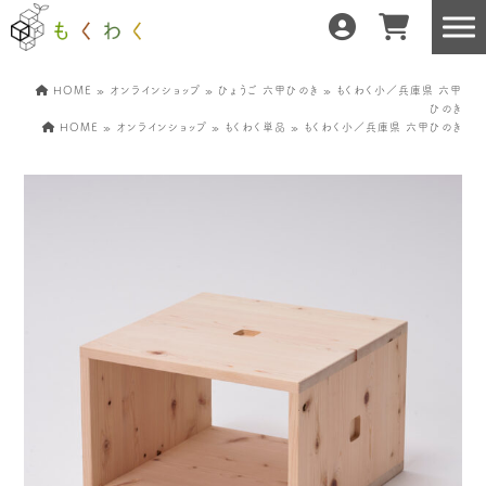
HOME
»
オンラインショップ
»
ひょうご 六甲ひのき
» もくわく小／兵庫県 六甲
ひのき
HOME
»
オンラインショップ
»
もくわく単品
» もくわく小／兵庫県 六甲ひのき
もくわくだけの特徴
地域の職人の手仕事で
どんな暮らしにもフィット
森と暮らしを環る
運営会社紹介／もくわくへの想い
産地・製造所紹介
樹種紹介
産地との相性診断
お知らせ
もくわくの使い方&選び方