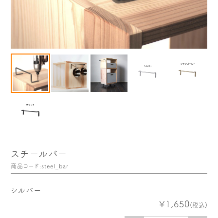
木や森のこと
もくわく的 わくわく暮らし
もくわく開発ストーリー
もくわく産地だより
出店情報！
メディア掲載＆プレスリリース
全て見る
スチールバー
商品コード:steel_bar
シルバー
¥1,650
(税込)