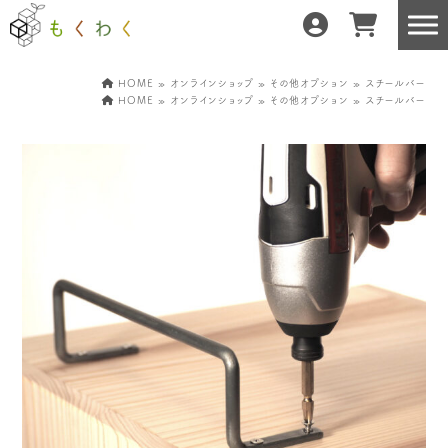
HOME
»
オンラインショップ
»
その他オプション
» スチールバー
HOME
»
オンラインショップ
»
その他オプション
» スチールバー
もくわくだけの特徴
地域の職人の手仕事で
どんな暮らしにもフィット
森と暮らしを環る
運営会社紹介／もくわくへの想い
産地・製造所紹介
樹種紹介
産地との相性診断
お知らせ
もくわくの使い方&選び方