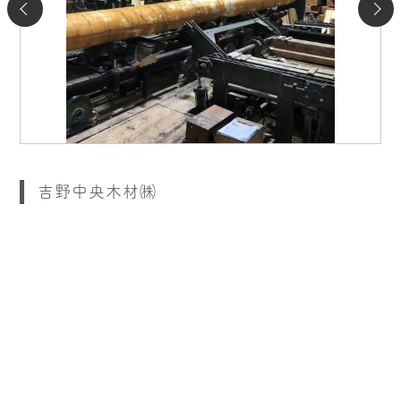
吉野中央木材㈱