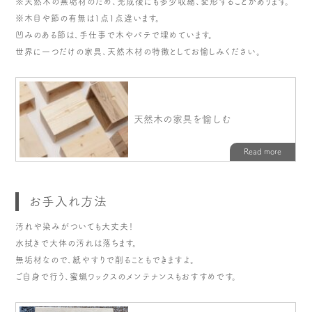
※天然木の無垢材のため、完成後にも多少収縮、変形することがあります。
※木目や節の有無は1点1点違います。
凹みのある節は、手仕事で木やパテで埋めています。
世界に一つだけの家具、天然木材の特徴としてお愉しみください。
お手入れ方法
汚れや染みがついても大丈夫！
水拭きで大体の汚れは落ちます。
無垢材なので、紙やすりで削ることもできますよ。
ご自身で行う、蜜蝋ワックスのメンテナンスもおすすめです。