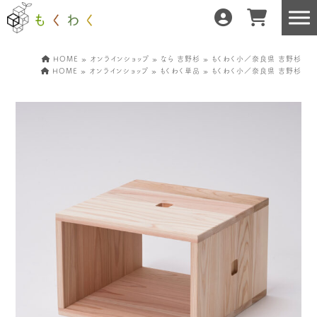
HOME
»
オンラインショップ
»
なら 吉野杉
» もくわく小／奈良県 吉野杉
HOME
»
オンラインショップ
»
もくわく単品
» もくわく小／奈良県 吉野杉
もくわくだけの特徴
地域の職人の手仕事で
どんな暮らしにもフィット
森と暮らしを環る
運営会社紹介／もくわくへの想い
産地・製造所紹介
樹種紹介
産地との相性診断
お知らせ
もくわくの使い方&選び方