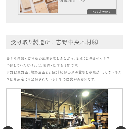
樹種紹介～杉
Read more
受け取り製造所： 吉野中央木材㈱
豊かな自然と製材所の風景を楽しみながら、受取りに来ませんか？
予約していただければ、案内・見学も可能です。
吉野は高野山、熊野三山とともに「紀伊山地の霊場と参詣道」としてユネス
コ世界遺産にも登録されている千年の歴史がある街です。