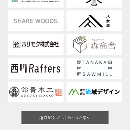
運営紹介／もくわくへの想い