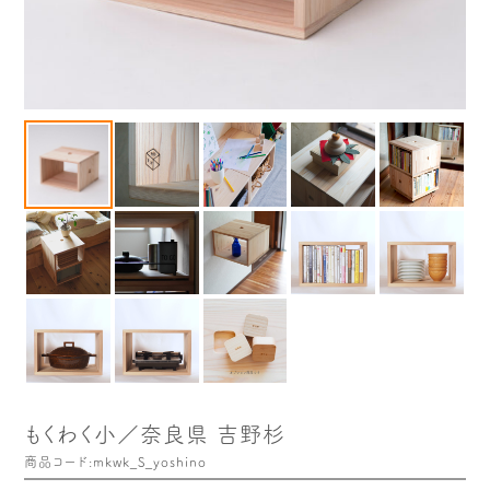
木や森のこと
もくわく的 わくわく暮らし
もくわく開発ストーリー
もくわく産地だより
出店情報！
メディア掲載＆プレスリリース
全て見る
もくわく小／奈良県 吉野杉
商品コード:mkwk_S_yoshino