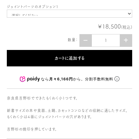
ジョイントパーツのオプション１
¥18,500
(税込)
数量：
なら
月々6,166円
から。分割手数料無料
奈良県吉野杉でできたもくわく小１つです。
新書サイズの本や食器、土鍋、カセットコンロなどの収納に適したサイズ。
もくわく小は４面にジョイントパーツの穴があります。
吉野杉の焼印を押しています。