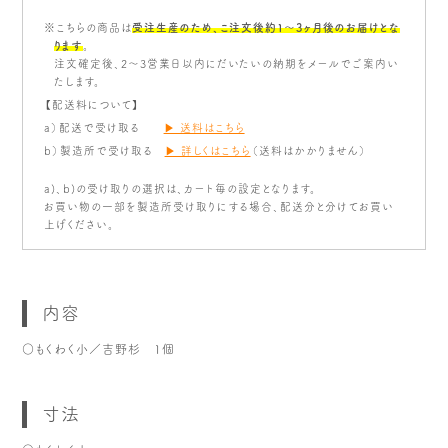
※こちらの商品は
受注生産のため、こ注文後約1〜3ヶ月後のお届けとな
ります
。
注文確定後、2～3営業日以内にだいたいの納期をメールでご案内い
たします。
【配送料について】
a）配送で受け取る
▶ 送料はこちら
b）製造所で受け取る
▶ 詳しくはこちら
（送料はかかりません）
a)、b)の受け取りの選択は、カート毎の設定となります。
お買い物の一部を製造所受け取りにする場合、配送分と分けてお買い
上げください。
内容
○もくわく小／吉野杉 1個
寸法