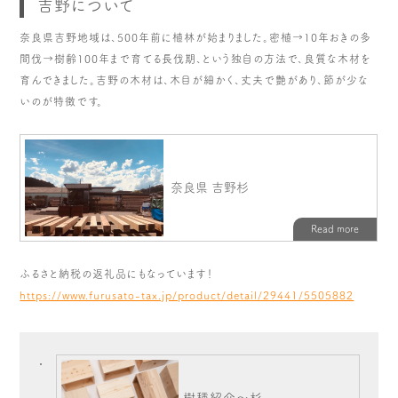
吉野について
奈良県吉野地域は、500年前に植林が始まりました。密植→10年おきの多
間伐→樹齢100年まで育てる長伐期、という独自の方法で、良質な木材を
育んできました。吉野の木材は、木目が細かく、丈夫で艶があり、節が少な
いのが特徴です。
ふるさと納税の返礼品にもなっています！
https://www.furusato-tax.jp/product/detail/29441/5505882